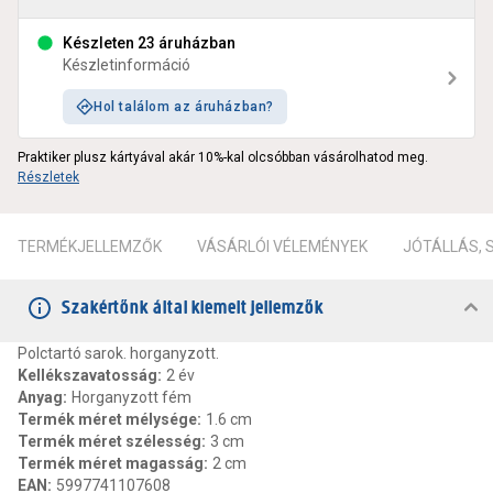
Készleten 23 áruházban
Készletinformáció
Hol találom az áruházban?
Praktiker plusz kártyával akár 10%-kal olcsóbban vásárolhatod meg.
Részletek
TERMÉKJELLEMZŐK
VÁSÁRLÓI VÉLEMÉNYEK
JÓTÁLLÁS,
Szakértőnk által kiemelt jellemzők
Polctartó sarok. horganyzott.
Kellékszavatosság
:
2 év
Anyag
:
Horganyzott fém
Termék méret mélysége
:
1.6 cm
Termék méret szélesség
:
3 cm
Termék méret magasság
:
2 cm
EAN
:
5997741107608