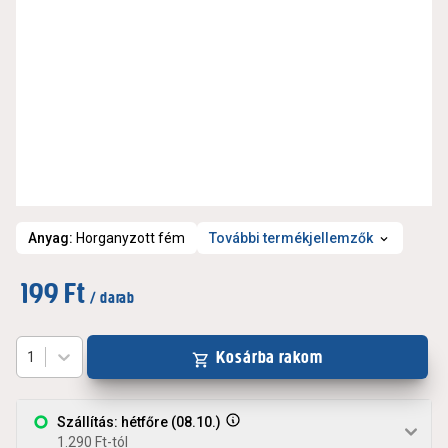
Anyag
:
Horganyzott fém
További termékjellemzők
199 Ft
/ darab
Kosárba rakom
1
Szállítás: hétfőre (08.10.)
1.290 Ft-tól