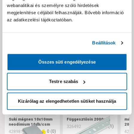
webanalitikai és személyre szóló hirdetések
Hibát találtál az oldalon vagy a termék leírásában?
megjelenítése céljából felhasználják. Bővebb információ
Kérjük jelezd nekünk!
az adatkezelési tájékoztatóban.
Neked ajánljuk!
Beállítások
Összes süti engedélyezése
Testre szabás
Kizárólag az elengedhetetlen sütiket használja
Suki mágnes 10x10mm
Függesztősín 2000mm
mágn
neodímium 10db/csm
20m
5
(
1
)
326492
0
(
0
)
428981
429