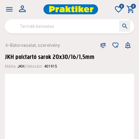
0
0
Bútorvasalat, szerelvény
JKH polctartó sarok 20x30/16/1,5mm
Márka
:
JKH
|
Cikkszám
:
401915