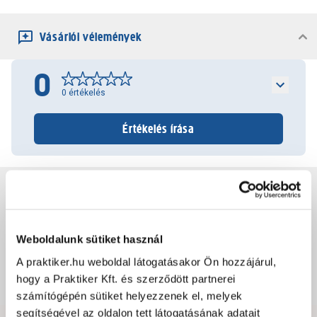
Vásárlói vélemények
0
0
értékelés
Értékelés írása
Jótállás, szavatosság
Csomagolási és súly információk
Weboldalunk sütiket használ
A praktiker.hu weboldal látogatásakor Ön hozzájárul,
hogy a Praktiker Kft. és szerződött partnerei
Dokumentumok, felelős személy
számítógépén sütiket helyezzenek el, melyek
segítségével az oldalon tett látogatásának adatait