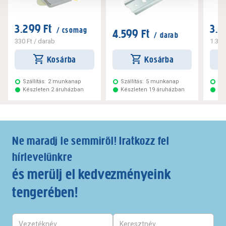
3.299 Ft
3.2
/ csomag
4.599 Ft
/ darab
330 Ft
/ darab
1.320
Kosárba
Kosárba
Szállítás:
2 munkanap
Szállítás:
5 munkanap
Szá
Készleten 2 áruházban
Készleten 19 áruházban
Ké
Ne maradj le semmiről! Iratkozz fel
hírlevelünkre
és merülj el kedvezményeink
tengerében!