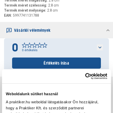
Termék méret magasság
:
2.8 cm
Termék méret szélesség
:
2.8 cm
Termék méret mélysége
:
2.8 cm
EAN
:
5997741131788
Vásárlói vélemények
0
0
értékelés
Értékelés írása
Jótállás, szavatosság
Weboldalunk sütiket használ
Csomagolási és súly információk
A praktiker.hu weboldal látogatásakor Ön hozzájárul,
hogy a Praktiker Kft. és szerződött partnerei