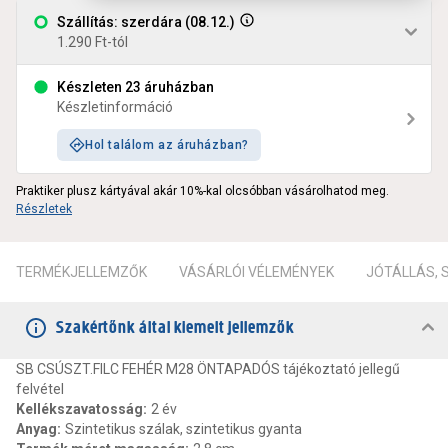
Szállítás: szerdára (08.12.)
1.290 Ft-tól
Készleten 23 áruházban
Készletinformáció
Hol találom az áruházban?
Praktiker plusz kártyával akár 10%-kal olcsóbban vásárolhatod meg.
Részletek
TERMÉKJELLEMZŐK
VÁSÁRLÓI VÉLEMÉNYEK
JÓTÁLLÁS,
Szakértőnk által kiemelt jellemzők
SB CSÚSZT.FILC FEHÉR M28 ÖNTAPADÓS tájékoztató jellegű
felvétel
Kellékszavatosság
:
2 év
Anyag
:
Szintetikus szálak, szintetikus gyanta