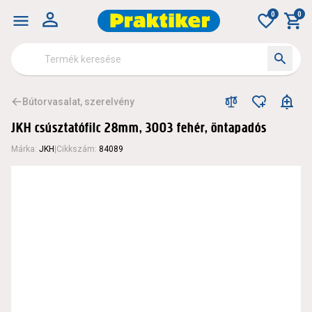
0
0
Bútorvasalat, szerelvény
JKH csúsztatófilc 28mm, 3003 fehér, öntapadós
Márka
:
JKH
|
Cikkszám
:
84089