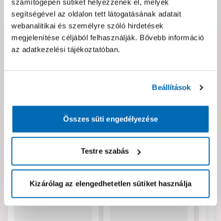
számítógépén sütiket helyezzenek el, melyek
Dokumentumok, felelős személy
segítségével az oldalon tett látogatásának adatait
webanalitikai és személyre szóló hirdetések
megjelenítése céljából felhasználják. Bővebb információ
Hibát találtál az oldalon vagy a termék leírásában?
az adatkezelési tájékoztatóban.
Kérjük jelezd nekünk!
Beállítások
Neked ajánljuk!
Összes süti engedélyezése
Testre szabás
Kizárólag az elengedhetetlen sütiket használja