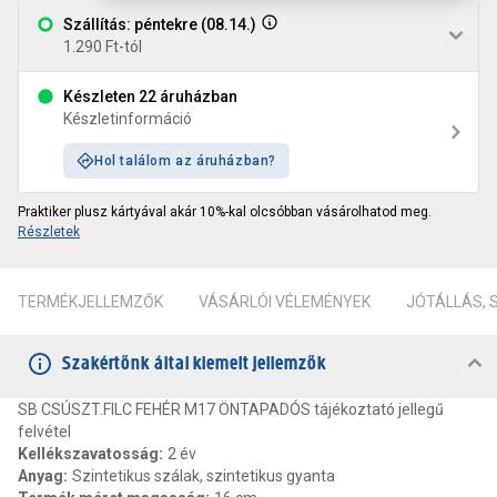
Szállítás: péntekre (08.14.)
1.290 Ft-tól
Készleten 22 áruházban
Készletinformáció
Hol találom az áruházban?
Praktiker plusz kártyával akár 10%-kal olcsóbban vásárolhatod meg.
Részletek
TERMÉKJELLEMZŐK
VÁSÁRLÓI VÉLEMÉNYEK
JÓTÁLLÁS,
Szakértőnk által kiemelt jellemzők
SB CSÚSZT.FILC FEHÉR M17 ÖNTAPADÓS tájékoztató jellegű
felvétel
Kellékszavatosság
:
2 év
Anyag
:
Szintetikus szálak, szintetikus gyanta