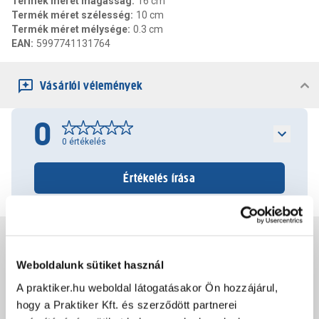
Termék méret magasság
:
16 cm
Termék méret szélesség
:
10 cm
Termék méret mélysége
:
0.3 cm
EAN
:
5997741131764
Vásárlói vélemények
0
0
értékelés
Értékelés írása
Jótállás, szavatosság
Weboldalunk sütiket használ
Csomagolási és súly információk
A praktiker.hu weboldal látogatásakor Ön hozzájárul,
hogy a Praktiker Kft. és szerződött partnerei