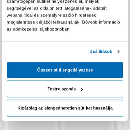
számítógépén sütiket helyezzenek el, melyek
Dokumentumok, felelős személy
segítségével az oldalon tett látogatásának adatait
webanalitikai és személyre szóló hirdetések
megjelenítése céljából felhasználják. Bővebb információ
Hibát találtál az oldalon vagy a termék leírásában?
az adatkezelési tájékoztatóban.
Kérjük jelezd nekünk!
Beállítások
Neked ajánljuk!
Összes süti engedélyezése
Testre szabás
Kizárólag az elengedhetetlen sütiket használja