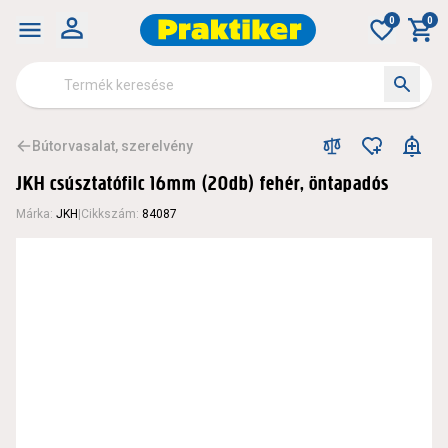
0
0
Bútorvasalat, szerelvény
JKH csúsztatófilc 16mm (20db) fehér, öntapadós
Márka
:
JKH
|
Cikkszám
:
84087