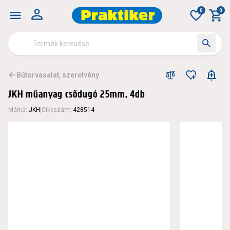
0
0
Bútorvasalat, szerelvény
JKH műanyag csődugó 25mm, 4db
Márka
:
JKH
|
Cikkszám
:
428514