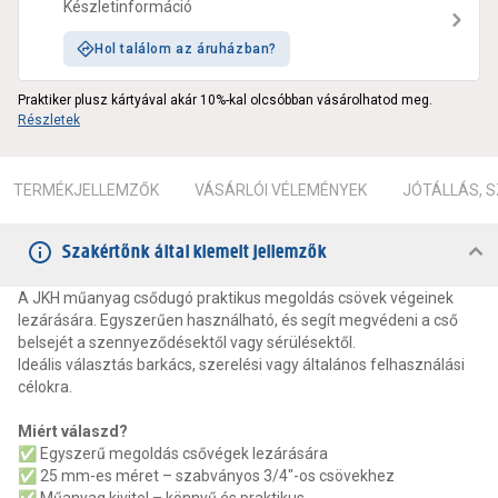
Készletinformáció
Hol találom az áruházban?
Praktiker plusz kártyával akár 10%-kal olcsóbban vásárolhatod meg.
Részletek
TERMÉKJELLEMZŐK
VÁSÁRLÓI VÉLEMÉNYEK
JÓTÁLLÁS, 
Szakértőnk által kiemelt jellemzők
A JKH műanyag csődugó praktikus megoldás csövek végeinek
lezárására. Egyszerűen használható, és segít megvédeni a cső
belsejét a szennyeződésektől vagy sérülésektől.
Ideális választás barkács, szerelési vagy általános felhasználási
célokra.
Miért válaszd?
✅ Egyszerű megoldás csővégek lezárására
✅ 25 mm-es méret – szabványos 3/4"-os csövekhez