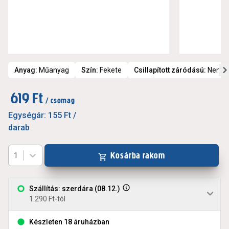
Anyag
:
Műanyag
Szín
:
Fekete
Csillapított záródású
:
Nem
619 Ft
/ csomag
Egységár:
155 Ft
/
darab
Kosárba rakom
1
Szállítás: szerdára (08.12.)
1.290 Ft-tól
Készleten 18 áruházban