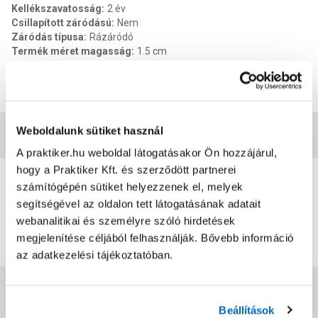
Kellékszavatosság
:
2 év
Csillapított záródású
:
Nem
Záródás típusa
:
Rázáródó
Termék méret magasság
:
1.5 cm
Termék méret szélesség
:
2.5 cm
Termék méret mélysége
:
2.5 cm
EAN
:
5997739507748
Weboldalunk sütiket használ
Vásárlói vélemények
A praktiker.hu weboldal látogatásakor Ön hozzájárul,
hogy a Praktiker Kft. és szerződött partnerei
0
számítógépén sütiket helyezzenek el, melyek
0
értékelés
segítségével az oldalon tett látogatásának adatait
webanalitikai és személyre szóló hirdetések
Értékelés írása
megjelenítése céljából felhasználják. Bővebb információ
az adatkezelési tájékoztatóban.
Jótállás, szavatosság
Beállítások