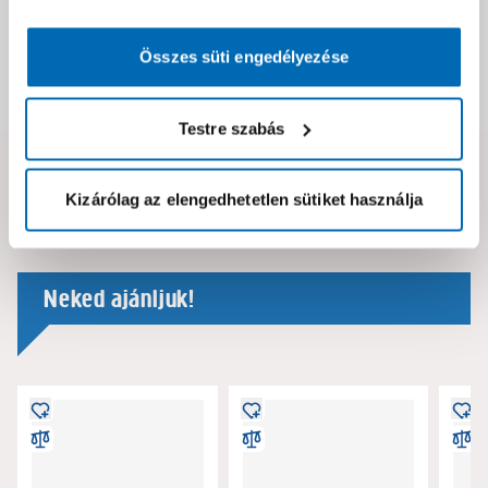
Csomagolási és súly információk
Összes süti engedélyezése
Dokumentumok, felelős személy
Testre szabás
Hibát találtál az oldalon vagy a termék leírásában?
Kizárólag az elengedhetetlen sütiket használja
Kérjük jelezd nekünk!
Neked ajánljuk!