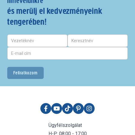
hírlevelünkre
és merülj el kedvezményeink
tengerében!
Feliratkozom
Ügyfélszolgálat
H-P: 08:00 - 17:00