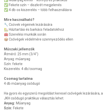
✅ Műanyag kivitel – könnyű és praktikus
✅ Fekete szín – diszkrét megjelenés
✅ 4 db-os kiszerelés – több felhasználásra
Mire használható?
🔧 Csövek végeinek lezárására
🏡 Háztartási és barkács feladatokhoz
🧰 Szerelési munkák során
📦 Csővégek védelmére szennyeződés ellen
Műszaki jellemzők
Átmérő: 25 mm (3/4")
Anyag: műanyag
Szín: fekete
Kiszerelés: 4 db/csomag
Csomag tartalma
4 db műanyag csődugó
Ha gyors és egyszerű megoldást keresel csővégek lezárására, a
JKH csődugó praktikus választás lehet.
Anyag
:
Műanyag
Szín
:
Fekete