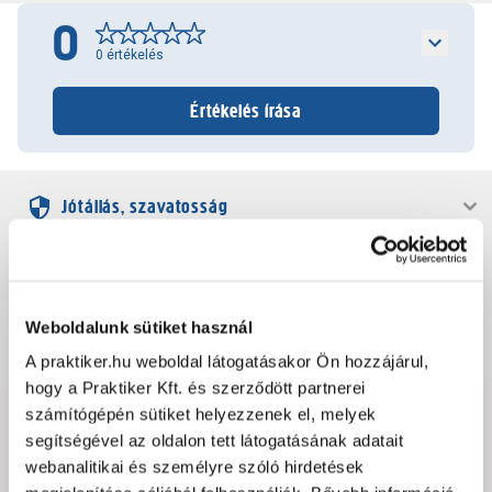
0
0
értékelés
Értékelés írása
Jótállás, szavatosság
Csomagolási és súly információk
Weboldalunk sütiket használ
Dokumentumok, felelős személy
A praktiker.hu weboldal látogatásakor Ön hozzájárul,
hogy a Praktiker Kft. és szerződött partnerei
számítógépén sütiket helyezzenek el, melyek
Hibát találtál az oldalon vagy a termék leírásában?
segítségével az oldalon tett látogatásának adatait
Kérjük jelezd nekünk!
webanalitikai és személyre szóló hirdetések