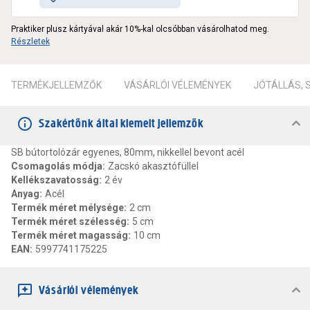
Praktiker plusz kártyával akár 10%-kal olcsóbban vásárolhatod meg.
Részletek
TERMÉKJELLEMZŐK
VÁSÁRLÓI VÉLEMÉNYEK
JÓTÁLLÁS,
Szakértőnk által kiemelt jellemzők
SB bútortolózár egyenes, 80mm, nikkellel bevont acél
Csomagolás módja
:
Zacskó akasztófüllel
Kellékszavatosság
:
2 év
Anyag
:
Acél
Termék méret mélysége
:
2 cm
Termék méret szélesség
:
5 cm
Termék méret magasság
:
10 cm
EAN
:
5997741175225
Vásárlói vélemények