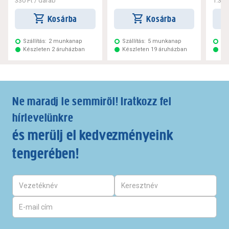
330 Ft
/ darab
1.320
Kosárba
Kosárba
Szállítás:
2 munkanap
Szállítás:
5 munkanap
Szá
Készleten 2 áruházban
Készleten 19 áruházban
Ké
Ne maradj le semmiről! Iratkozz fel
hírlevelünkre
és merülj el kedvezményeink
tengerében!