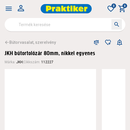
0
0
Bútorvasalat, szerelvény
JKH bútortolózár 80mm, nikkel egyenes
Márka
:
JKH
|
Cikkszám
:
112227