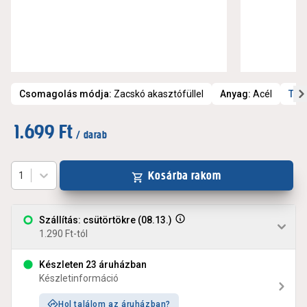
Csomagolás módja
:
Zacskó akasztófüllel
Anyag
:
Acél
Tov
1.699 Ft
/ darab
Kosárba rakom
1
Szállítás: csütörtökre (08.13.)
1.290 Ft-tól
Készleten 23 áruházban
Készletinformáció
Hol találom az áruházban?