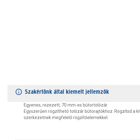
TERMÉKJELLEMZŐK
VÁSÁRLÓI VÉLEMÉNYEK
JÓTÁLLÁS
Szakértőnk által kiemelt jellemzők
Egyenes, rezezett, 70 mm-es bútortolózár.
Egyszerűen rögzíthető tolózár bútorajtókhoz. Rögzítsd a kí
szerkezetnek megfelelő rögzítőelemekkel.