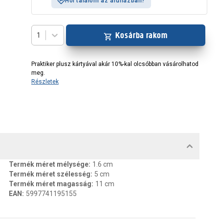
Hol találom az áruházban?
Kosárba rakom
1
Praktiker plusz kártyával akár 10%-kal olcsóbban vásárolhatod
meg.
Részletek
MENTUMOK, FELELŐS SZEMÉLY
Termék méret mélysége
:
1.6 cm
Termék méret szélesség
:
5 cm
Termék méret magasság
:
11 cm
EAN
:
5997741195155