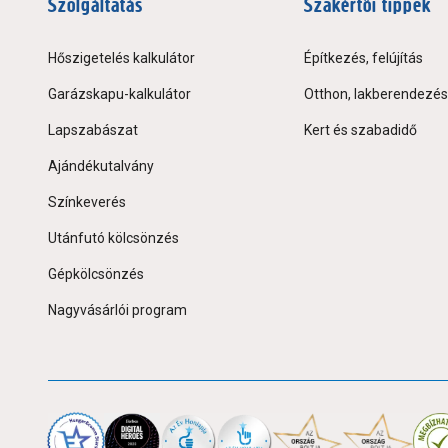
Szolgáltatás
Szakértői tippek
Hőszigetelés kalkulátor
Építkezés, felújítás
Garázskapu-kalkulátor
Otthon, lakberendezés
Lapszabászat
Kert és szabadidő
Ajándékutalvány
Színkeverés
Utánfutó kölcsönzés
Gépkölcsönzés
Nagyvásárlói program