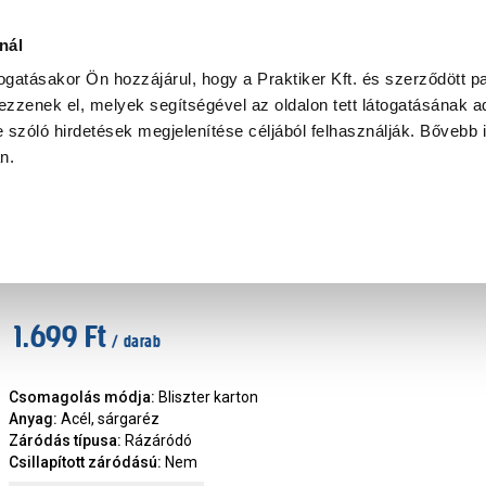
Ke
nál
togatásakor Ön hozzájárul, hogy a Praktiker Kft. és szerződött pa
zzenek el, melyek segítségével az oldalon tett látogatásának ad
Praktiker Professional
Szakiajánló
Ügyintézés és Információ
 szóló hirdetések megjelenítése céljából felhasználják. Bővebb 
an.
at, szerelvény
JKH egyenes 70mm bútortolózár
Márka
:
JKH
|
Cikkszám
:
139503
1.699 Ft
/ darab
Csomagolás módja
:
Bliszter karton
Anyag
:
Acél, sárgaréz
Záródás típusa
:
Rázáródó
Csillapított záródású
:
Nem