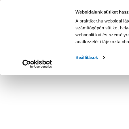
KATEGÓRIÁK
Weboldalunk sütiket hasz
A praktiker.hu weboldal lá
számítógépén sütiket helye
Ajánlatok
Márkanagykövet
Nyereményjáték
webanalitikai és személyre
adatkezelési tájékoztatób
Kezdőoldal
Építés, felújítás
Csavar, Zár, Vasalat
Bútorvasal
Beállítások