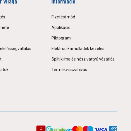
r világa
Információ
tés
Fizetési mód
énete
Applikáció
Piktogram
elelősségvállalás
Elektronikai hulladék kezelés
t
Split klíma és hőszivattyú vásárlás
latok
Termékvisszahívás