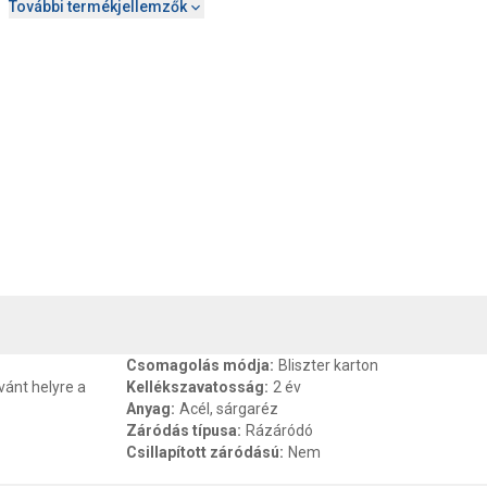
További termékjellemzők
, SZAVATOSSÁG
CSOMAGOLÁSI ÉS SÚLY INFORMÁCIÓK
DOKU
Csomagolás módja
:
Bliszter karton
vánt helyre a
Kellékszavatosság
:
2 év
Anyag
:
Acél, sárgaréz
Záródás típusa
:
Rázáródó
Csillapított záródású
:
Nem