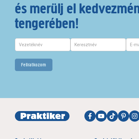
és merülj el kedvezmé
tengerében!
Feliratkozom