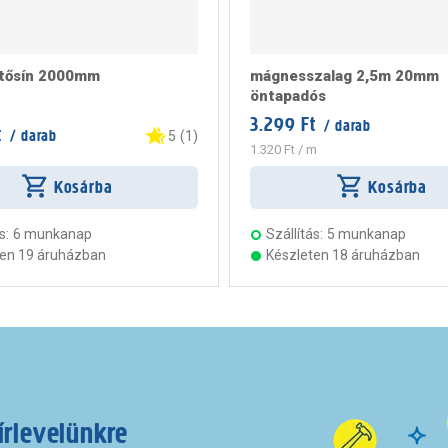
tősín 2000mm
mágnesszalag 2,5m 20mm
öntapadós
3.299 Ft
/ darab
t
/ darab
5
(
1
)
1.320 Ft
/ m
Kosárba
Kosárba
s:
6 munkanap
Szállítás:
5 munkanap
ten 19 áruházban
Készleten 18 áruházban
írlevelünkre