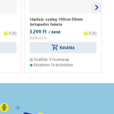
tépőzár szalag 100cm 50mm
té
öntapadós fekete
ön
3.299 Ft
/ darab
1.
0
(
0
)
0
(
0
)
3.299 Ft
/ m
Kosárba
Szállítás:
5 munkanap
Készleten 16 áruházban