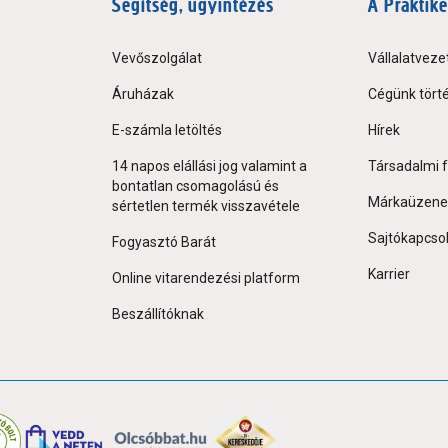
Segítség, ügyintézés
A Praktike
Vevőszolgálat
Vállalatveze
Áruházak
Cégünk tört
E-számla letöltés
Hírek
14 napos elállási jog valamint a
Társadalmi f
bontatlan csomagolású és
Márkaüzene
sértetlen termék visszavétele
Sajtókapcso
Fogyasztó Barát
Karrier
Online vitarendezési platform
Beszállítóknak