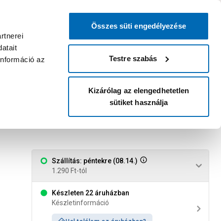
0
0
dvenc áruházam
:
Miért érdemes
Kérlek válassz
bejelentkezni?
Összes süti engedélyezése
Belépés
Listáim
Kosár
rtnerei
atait
Legyél Praktiker Plusz tag!
Áruházak és szolgáltatások
Karrier
Testre szabás
információ az
Kizárólag az elengedhetetlen
sütiket használja
Szállítás: péntekre (08.14.)
1.290 Ft-tól
Készleten 22 áruházban
Készletinformáció