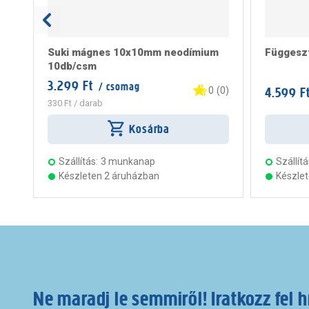
Suki mágnes 10x10mm neodímium
Függesz
10db/csm
3.299 Ft
/ csomag
4.599 F
0
(
0
)
330 Ft
/ darab
Kosárba
Szállítás:
3 munkanap
Szállítá
Készleten 2 áruházban
Készle
Ne maradj le semmiről! Iratkozz fel h