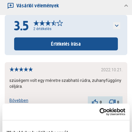
Vásárlói vélemények
3.5
2
értékelés
Értékelés írása
2022.10.21.
szüségem volt egy méretre szabható rúdra, zuhanyfüggöny
céljára.
Bővebben
0
0
További értékelések