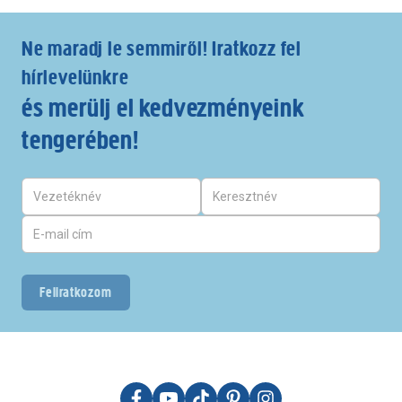
Ne maradj le semmiről! Iratkozz fel
hírlevelünkre
és merülj el kedvezményeink
tengerében!
Feliratkozom