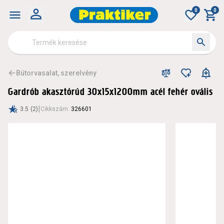
0
0
Bútorvasalat, szerelvény
Gardrób akasztórúd 30x15x1200mm acél fehér ovális
|
3.5
(2)
Cikkszám
:
326601