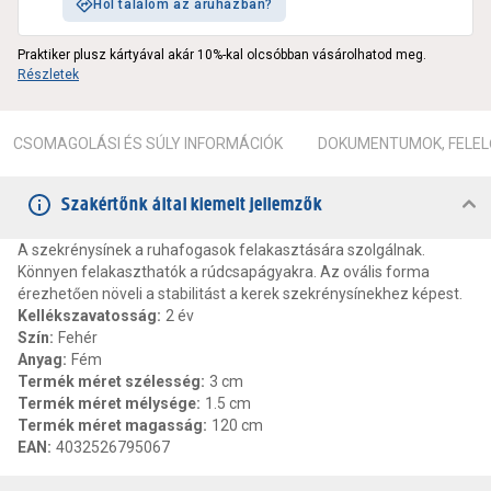
Hol találom az áruházban?
Praktiker plusz kártyával akár 10%-kal olcsóbban vásárolhatod meg.
Részletek
CSOMAGOLÁSI ÉS SÚLY INFORMÁCIÓK
DOKUMENTUMOK, FELEL
Szakértőnk által kiemelt jellemzők
A szekrénysínek a ruhafogasok felakasztására szolgálnak.
Könnyen felakaszthatók a rúdcsapágyakra. Az ovális forma
érezhetően növeli a stabilitást a kerek szekrénysínekhez képest.
Kellékszavatosság
:
2 év
Szín
:
Fehér
Anyag
:
Fém
Termék méret szélesség
:
3 cm
Termék méret mélysége
:
1.5 cm
Termék méret magasság
:
120 cm
EAN
:
4032526795067