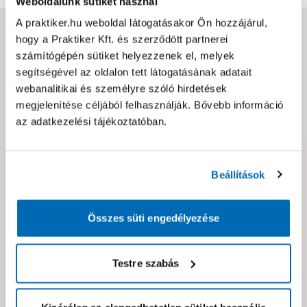
Weboldalunk sütiket használ
A praktiker.hu weboldal látogatásakor Ön hozzájárul,
Jótállás, szavatosság
hogy a Praktiker Kft. és szerződött partnerei
számítógépén sütiket helyezzenek el, melyek
segítségével az oldalon tett látogatásának adatait
Csomagolási és súly információk
webanalitikai és személyre szóló hirdetések
megjelenítése céljából felhasználják. Bővebb információ
Dokumentumok, felelős személy
az adatkezelési tájékoztatóban.
Hibát találtál az oldalon vagy a termék leírásában?
Beállítások
Kérjük jelezd nekünk!
Összes süti engedélyezése
Neked ajánljuk!
Testre szabás