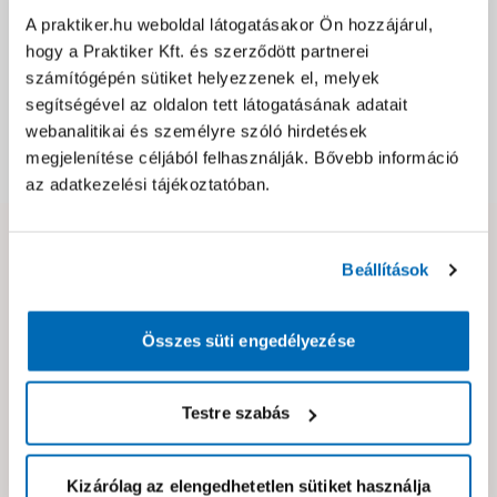
Jótállás, szavatosság
A praktiker.hu weboldal látogatásakor Ön hozzájárul,
hogy a Praktiker Kft. és szerződött partnerei
számítógépén sütiket helyezzenek el, melyek
Csomagolási és súly információk
segítségével az oldalon tett látogatásának adatait
webanalitikai és személyre szóló hirdetések
megjelenítése céljából felhasználják. Bővebb információ
Dokumentumok, felelős személy
az adatkezelési tájékoztatóban.
Hibát találtál az oldalon vagy a termék leírásában?
Beállítások
Kérjük jelezd nekünk!
Összes süti engedélyezése
Neked ajánljuk!
Testre szabás
Kizárólag az elengedhetetlen sütiket használja