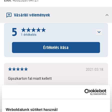
EAN
:
4032526794121
Vásárlói vélemények
5
1
értékelés
Értékelés írása
2021.03.18.
Gipszkarton fal miatt kellett
Bővebben
1
0
Weboldalunk sütiket használ