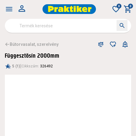
0
0
Bútorvasalat, szerelvény
Függesztősín 2000mm
|
5
(1)
Cikkszám
:
326492