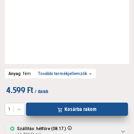
Anyag
:
fém
További termékjellemzők
4.599 Ft
/ darab
Kosárba rakom
1
Szállítás: hétfőre (08.17.)