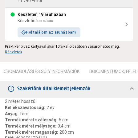
11.790 Ft-tól
Készleten 19 áruházban
Készletinformáció
Hol találom az áruházban?
Praktiker plusz kártyával akár 10%-kal olcsóbban vásárolhatod meg.
Részletek
CSOMAGOLÁSI ÉS SÚLY INFORMÁCIÓK
DOKUMENTUMOK, FELEL
Szakértőnk által kiemelt jellemzők
2 méter hosszú.
Kellékszavatosság
:
2 év
Anyag
:
fém
Termék méret szélesség
:
5 cm
Termék méret mélysége
:
0.4 cm
Termék méret magasság
:
200 cm