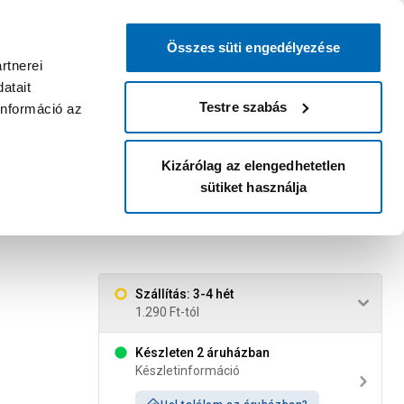
0
0
dvenc áruházam
:
Miért érdemes
Kérlek válassz
bejelentkezni?
Összes süti engedélyezése
Belépés
Listáim
Kosár
rtnerei
atait
Legyél Praktiker Plusz tag!
Áruházak és szolgáltatások
Karrier
Testre szabás
információ az
Kizárólag az elengedhetetlen
sütiket használja
Szállítás: 3-4 hét
1.290 Ft-tól
Készleten 2 áruházban
Készletinformáció