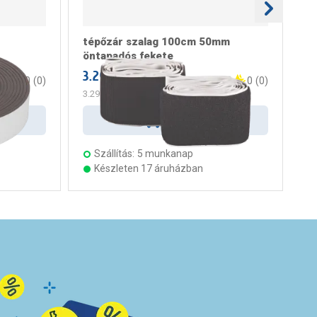
tépőzár szalag 100cm 50mm
té
öntapadós fekete
ön
3.299 Ft
/ darab
1.
0
(
0
)
0
(
0
)
3.299 Ft
/ m
Kosárba
Szállítás:
5 munkanap
Készleten 17 áruházban