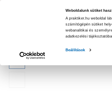
KATEGÓRIÁK
Weboldalunk sütiket hasz
A praktiker.hu weboldal lá
számítógépén sütiket helye
Ajánlatok
Márkanagykövet
Nyereményjáték
webanalitikai és személyre
adatkezelési tájékoztatób
Kezdőoldal
Építés, felújítás
Csavar, Zár, Vasalat
Bútorvasal
Beállítások