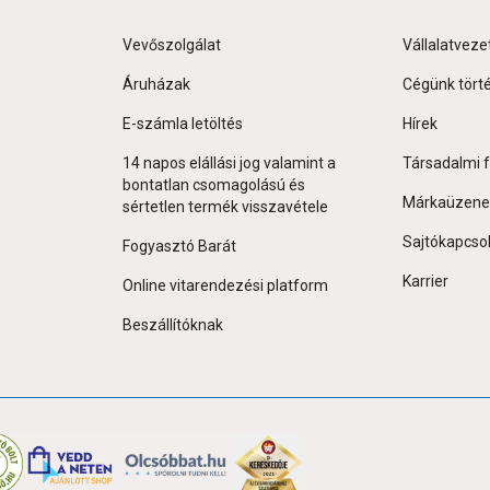
Vevőszolgálat
Vállalatveze
Áruházak
Cégünk tört
E-számla letöltés
Hírek
14 napos elállási jog valamint a
Társadalmi f
bontatlan csomagolású és
Márkaüzene
sértetlen termék visszavétele
Sajtókapcso
Fogyasztó Barát
Karrier
Online vitarendezési platform
Beszállítóknak