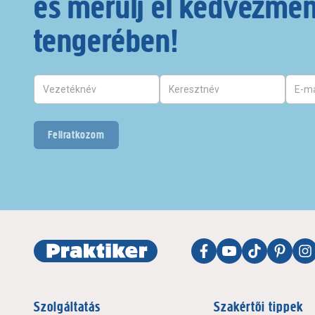
és merülj el kedvezmé
tengerében!
Feliratkozom
Szolgáltatás
Szakértői tippek