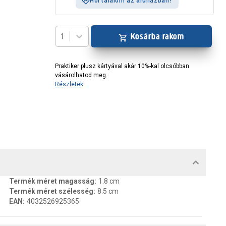
Hol találom az áruházban?
Kosárba rakom
1
Praktiker plusz kártyával akár 10%-kal olcsóbban
vásárolhatod meg.
Részletek
MENTUMOK, FELELŐS SZEMÉLY
Termék méret magasság
:
1.8 cm
Termék méret szélesség
:
8.5 cm
EAN
:
4032526925365