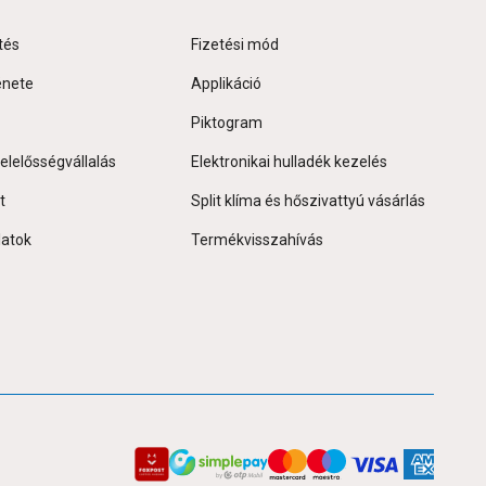
tés
Fizetési mód
énete
Applikáció
Piktogram
elelősségvállalás
Elektronikai hulladék kezelés
t
Split klíma és hőszivattyú vásárlás
latok
Termékvisszahívás