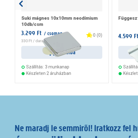
Suki mágnes 10x10mm neodímium
Függesz
10db/csm
3.299 Ft
/ csomag
4.599 F
0
(
0
)
330 Ft
/ darab
Kosárba
Szállítás:
3 munkanap
Szállítá
Készleten 2 áruházban
Készle
Ne maradj le semmiről! Iratkozz fel h