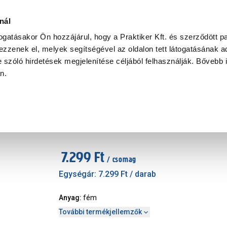
Ke
nál
togatásakor Ön hozzájárul, hogy a Praktiker Kft. és szerződött pa
zzenek el, melyek segítségével az oldalon tett látogatásának ad
Praktiker Professional
Szakiajánló
Ügyintézés és Információ
 szóló hirdetések megjelenítése céljából felhasználják. Bővebb 
an.
at, szerelvény
fióksín 500mm
Cikkszám
:
405767
7.299 Ft
/ csomag
Egységár:
7.299 Ft
/ darab
Anyag
:
fém
További termékjellemzők