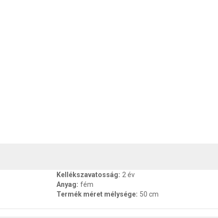
, SZAVATOSSÁG
CSOMAGOLÁSI ÉS SÚLY INFORMÁCIÓK
DOKU
Kellékszavatosság
:
2 év
Anyag
:
fém
Termék méret mélysége
:
50 cm