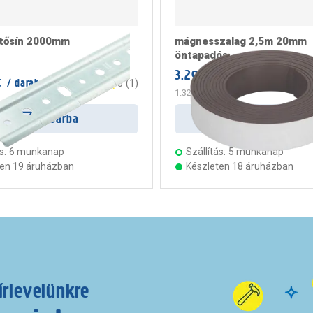
tősín 2000mm
mágnesszalag 2,5m 20mm
öntapadós
3.299 Ft
/ darab
t
/ darab
5
(
1
)
1.320 Ft
/ m
Kosárba
Kosárba
s:
6 munkanap
Szállítás:
5 munkanap
ten 19 áruházban
Készleten 18 áruházban
írlevelünkre