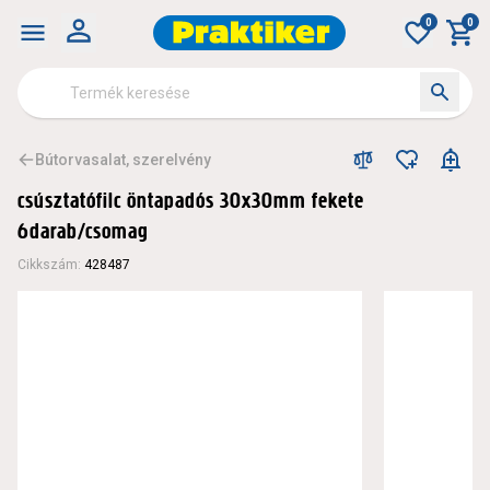
0
0
Bútorvasalat, szerelvény
csúsztatófilc öntapadós 30x30mm fekete
6darab/csomag
Cikkszám
:
428487