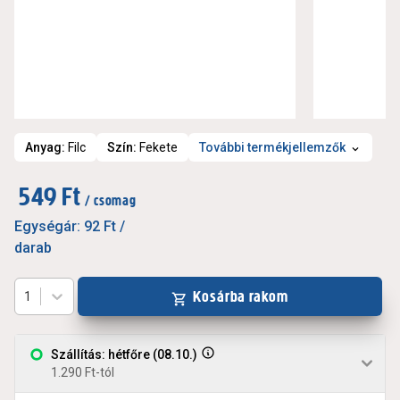
Anyag
:
Filc
Szín
:
Fekete
További termékjellemzők
549 Ft
/ csomag
Egységár:
92 Ft
/
darab
Kosárba rakom
1
Szállítás: hétfőre (08.10.)
1.290 Ft-tól