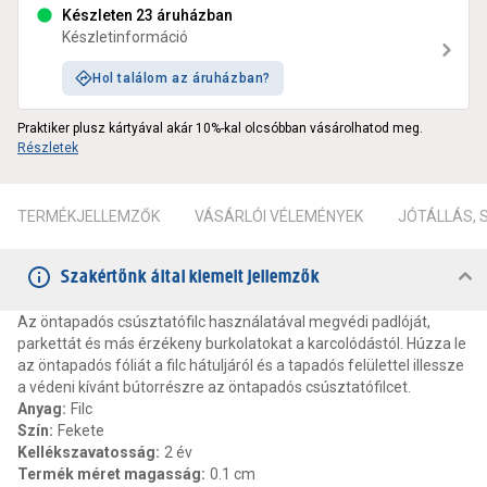
Készleten 23 áruházban
Készletinformáció
Hol találom az áruházban?
Praktiker plusz kártyával akár 10%-kal olcsóbban vásárolhatod meg.
Részletek
TERMÉKJELLEMZŐK
VÁSÁRLÓI VÉLEMÉNYEK
JÓTÁLLÁS,
Szakértőnk által kiemelt jellemzők
Az öntapadós csúsztatófilc használatával megvédi padlóját,
parkettát és más érzékeny burkolatokat a karcolódástól. Húzza le
az öntapadós fóliát a filc hátuljáról és a tapadós felülettel illessze
a védeni kívánt bútorrészre az öntapadós csúsztatófilcet.
Anyag
:
Filc
Szín
:
Fekete
Kellékszavatosság
:
2 év
Termék méret magasság
:
0.1 cm