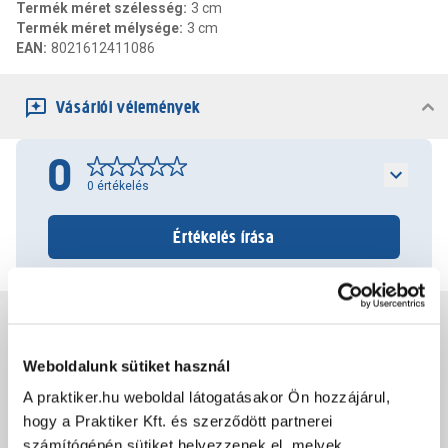
Termék méret szélesség
:
3 cm
Termék méret mélysége
:
3 cm
EAN
:
8021612411086
Vásárlói vélemények
0
0
értékelés
Értékelés írása
Jótállás, szavatosság
Weboldalunk sütiket használ
Csomagolási és súly információk
A praktiker.hu weboldal látogatásakor Ön hozzájárul,
hogy a Praktiker Kft. és szerződött partnerei
számítógépén sütiket helyezzenek el, melyek