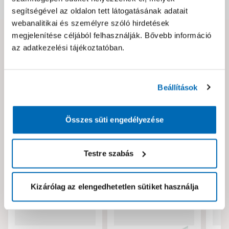
Dokumentumok, felelős személy
segítségével az oldalon tett látogatásának adatait
webanalitikai és személyre szóló hirdetések
megjelenítése céljából felhasználják. Bővebb információ
Hibát találtál az oldalon vagy a termék leírásában?
az adatkezelési tájékoztatóban.
Kérjük jelezd nekünk!
Beállítások
Neked ajánljuk!
Összes süti engedélyezése
Testre szabás
Kizárólag az elengedhetetlen sütiket használja