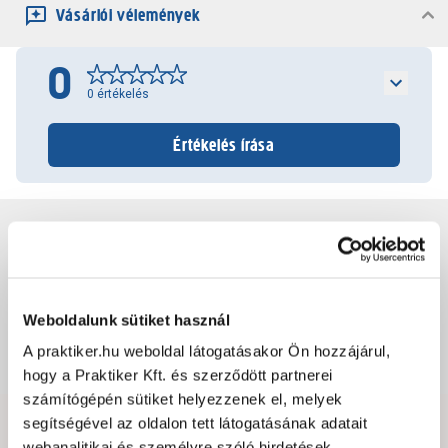
Vásárlói vélemények
0
0
értékelés
Értékelés írása
Jótállás, szavatosság
Csomagolási és súly információk
Weboldalunk sütiket használ
A praktiker.hu weboldal látogatásakor Ön hozzájárul,
Dokumentumok, felelős személy
hogy a Praktiker Kft. és szerződött partnerei
számítógépén sütiket helyezzenek el, melyek
segítségével az oldalon tett látogatásának adatait
Hibát találtál az oldalon vagy a termék leírásában?
webanalitikai és személyre szóló hirdetések