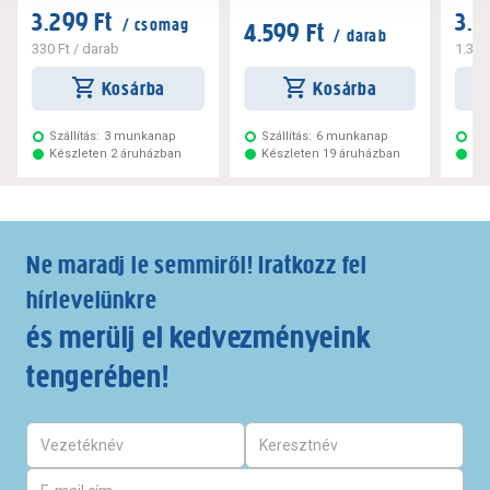
3.299 Ft
3.2
/ csomag
4.599 Ft
/ darab
330 Ft
/ darab
1.320
Kosárba
Kosárba
Szállítás:
3 munkanap
Szállítás:
6 munkanap
Szá
Készleten 2 áruházban
Készleten 19 áruházban
Ké
Ne maradj le semmiről! Iratkozz fel
hírlevelünkre
és merülj el kedvezményeink
tengerében!