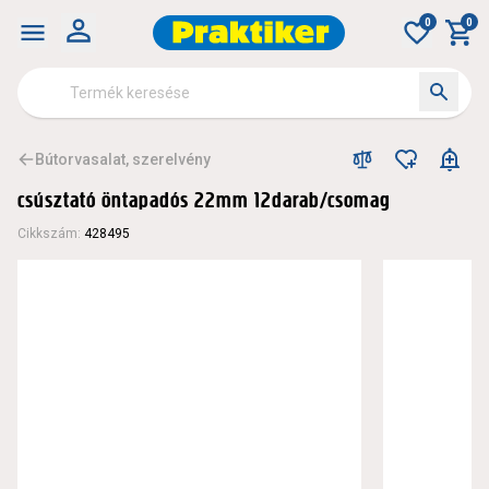
0
0
Bútorvasalat, szerelvény
csúsztató öntapadós 22mm 12darab/csomag
Cikkszám
:
428495