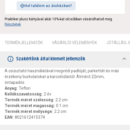
Hol találom az áruházban?
Praktiker plusz kártyával akár 10%-kal olcsóbban vásárolhatod meg.
Részletek
TERMÉKJELLEMZŐK
VÁSÁRLÓI VÉLEMÉNYEK
JÓTÁLLÁS,
Szakértőnk által kiemelt jellemzők
A csúsztató használatával megvédi padlóját, parkettát és más
érzékeny burkolatokat a karcolódástól. Átmérő 22mm,
öntapadós.
Anyag
:
Teflon
Kellékszavatosság
:
2 év
Termék méret szélesség
:
2.2 cm
Termék méret magasság
:
0.1 cm
Termék méret mélysége
:
2.2 cm
EAN
:
8021612415374