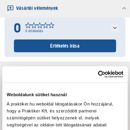
Vásárlói vélemények
0
0
értékelés
Értékelés írása
Jótállás, szavatosság
Csomagolási és súly információk
Weboldalunk sütiket használ
A praktiker.hu weboldal látogatásakor Ön hozzájárul,
Dokumentumok, felelős személy
hogy a Praktiker Kft. és szerződött partnerei
számítógépén sütiket helyezzenek el, melyek
segítségével az oldalon tett látogatásának adatait