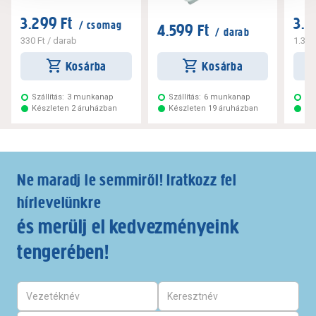
3.299 Ft
3.2
/ csomag
4.599 Ft
/ darab
330 Ft
/ darab
1.320
Kosárba
Kosárba
Szállítás:
3 munkanap
Szállítás:
6 munkanap
Szá
Készleten 2 áruházban
Készleten 19 áruházban
Ké
Ne maradj le semmiről! Iratkozz fel
hírlevelünkre
és merülj el kedvezményeink
tengerében!