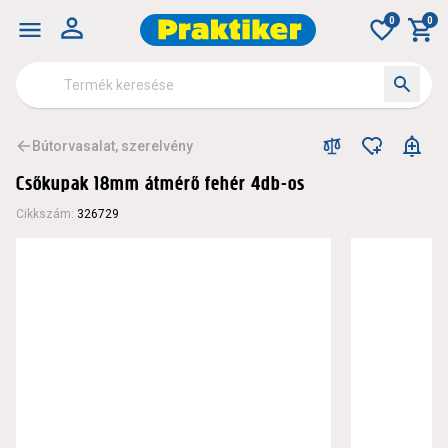
0
0
Bútorvasalat, szerelvény
Csőkupak 18mm átmérő fehér 4db-os
Cikkszám
:
326729