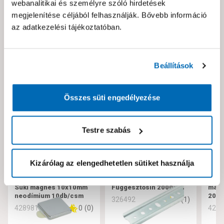
webanalitikai és személyre szóló hirdetések
Hibát találtál az oldalon vagy a termék leírásában?
megjelenítése céljából felhasználják. Bővebb információ
Kérjük jelezd nekünk!
az adatkezelési tájékoztatóban.
Neked ajánljuk!
Beállítások
Összes süti engedélyezése
Testre szabás
Kizárólag az elengedhetetlen sütiket használja
Suki mágnes 10x10mm
Függesztősín 2000mm
mágn
neodímium 10db/csm
20m
5
(
1
)
326492
0
(
0
)
428981
429