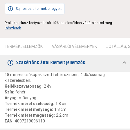
Sajnos ez a termék elfogyott
Praktiker plusz kártyával akár 10%-kal olcsóbban vásárolhatod meg.
Részletek
TERMÉKJELLEMZŐK
VÁSÁRLÓI VÉLEMÉNYEK
JÓTÁLLÁS,
Szakértőnk által kiemelt jellemzők
18 mm-es csőkupak szett fehér színben, 4 db/csomag
kiszerelésben.
Kellékszavatosság
:
2 év
Szín
:
fehér
Anyag
:
műanyag
Termék méret szélesség
:
1.8 cm
Termék méret mélysége
:
1.8 cm
Termék méret magasság
:
2.2 cm
EAN
:
4007219096110