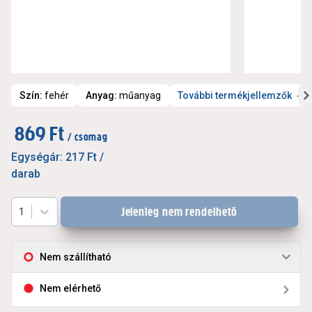
Szín
:
fehér
Anyag
:
műanyag
További termékjellemzők
869 Ft
/ csomag
Egységár:
217 Ft
/
darab
Jelenleg nem rendelhető
1
Nem szállítható
Nem elérhető