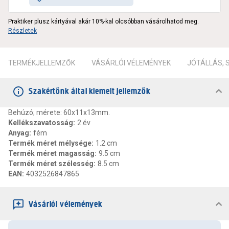
Praktiker plusz kártyával akár 10%-kal olcsóbban vásárolhatod meg.
Részletek
TERMÉKJELLEMZŐK
VÁSÁRLÓI VÉLEMÉNYEK
JÓTÁLLÁS,
Szakértőnk által kiemelt jellemzők
Behúzó; mérete: 60x11x13mm.
Kellékszavatosság
:
2 év
Anyag
:
fém
Termék méret mélysége
:
1.2 cm
Termék méret magasság
:
9.5 cm
Termék méret szélesség
:
8.5 cm
EAN
:
4032526847865
Vásárlói vélemények