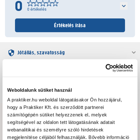
0
0
értékelés
Értékelés írása
Jótállás, szavatosság
Csomagolási és súly információk
Weboldalunk sütiket használ
Dokumentumok, felelős személy
A praktiker.hu weboldal látogatásakor Ön hozzájárul,
hogy a Praktiker Kft. és szerződött partnerei
számítógépén sütiket helyezzenek el, melyek
Hibát találtál az oldalon vagy a termék leírásában?
segítségével az oldalon tett látogatásának adatait
Kérjük jelezd nekünk!
webanalitikai és személyre szóló hirdetések
megjelenítése céljából felhasználják. Bővebb információ