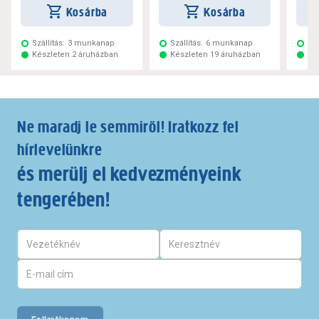
Kosárba
Kosárba
Szállítás:
3 munkanap
Szállítás:
6 munkanap
Szá
Készleten 2 áruházban
Készleten 19 áruházban
Ké
Ne maradj le semmiről! Iratkozz fel
hírlevelünkre
és merülj el kedvezményeink
tengerében!