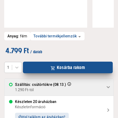
Anyag
:
fém
További termékjellemzők
4.799 Ft
/ darab
Kosárba rakom
1
Szállítás: csütörtökre (08.13.)
1.290 Ft-tól
Készleten 20 áruházban
Készletinformáció
Hol találom az áruházban?