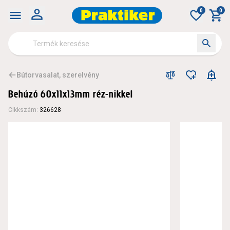
0
0
Bútorvasalat, szerelvény
Behúzó 60x11x13mm réz-nikkel
Cikkszám
:
326628