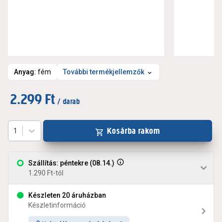
Anyag
:
fém
További termékjellemzők
2.299 Ft
/ darab
Kosárba rakom
1
Szállítás: péntekre (08.14.)
1.290 Ft-tól
Készleten 20 áruházban
Készletinformáció