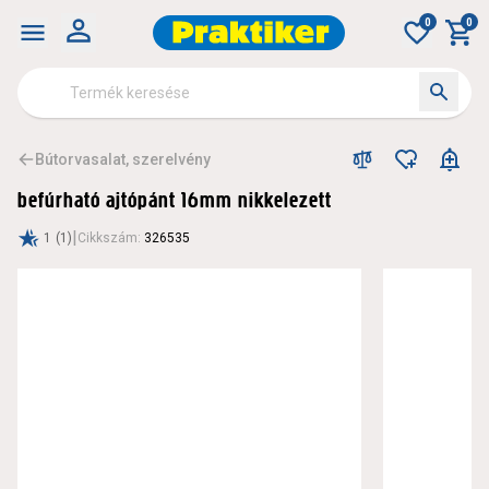
0
0
Bútorvasalat, szerelvény
befúrható ajtópánt 16mm nikkelezett
|
1
(1)
Cikkszám
:
326535