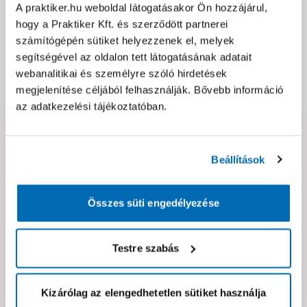
Jótállás, szavatosság
A praktiker.hu weboldal látogatásakor Ön hozzájárul,
hogy a Praktiker Kft. és szerződött partnerei
számítógépén sütiket helyezzenek el, melyek
Csomagolási és súly információk
segítségével az oldalon tett látogatásának adatait
webanalitikai és személyre szóló hirdetések
Dokumentumok, felelős személy
megjelenítése céljából felhasználják. Bővebb információ
az adatkezelési tájékoztatóban.
Hibát találtál az oldalon vagy a termék leírásában?
Beállítások
Kérjük jelezd nekünk!
Összes süti engedélyezése
Neked ajánljuk!
Testre szabás
Kizárólag az elengedhetetlen sütiket használja