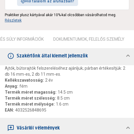
Hol találom az áruházban?
Praktiker plusz kártyával akár 10%-kal olcsóbban vásárolhatod meg.
Részletek
ÉS SÚLY INFORMÁCIÓK
DOKUMENTUMOK, FELELŐS SZEMÉLY
Szakértőnk által kiemelt jellemzők
Ajtók, bútorajtók felszereléséhez ajánljuk; párban értékesítjük: 2
db 16 mm-es, 2 db 11 mm-es.
Kellékszavatosság
:
2 év
Anyag
:
fém
Termék méret magasság
:
14.5 cm
Termék méret szélesség
:
8.5 cm
Termék méret mélysége
:
1.6 cm
EAN
:
4032526848695
Vásárlói vélemények