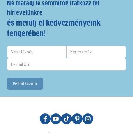
Ne maradj le semmiről! Iratkozz fel
hírlevelünkre
és merülj el kedvezményeink
tengerében!
Feliratkozom