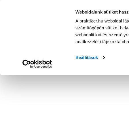
Weboldalunk sütiket hasz
A praktiker.hu weboldal lá
számítógépén sütiket helye
webanalitikai és személyre
adatkezelési tájékoztatób
Beállítások