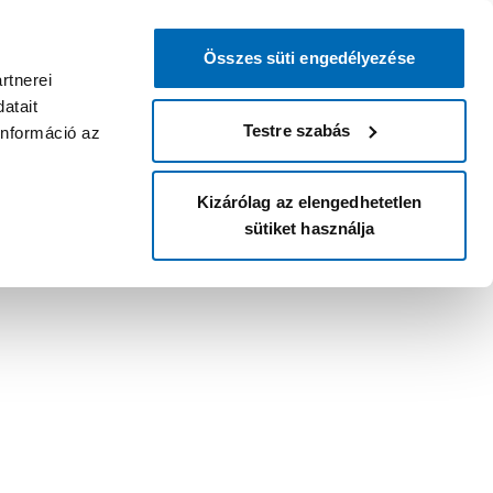
Összes süti engedélyezése
rtnerei
atait
Testre szabás
információ az
Kizárólag az elengedhetetlen
sütiket használja