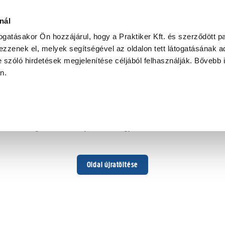
nál
togatásakor Ön hozzájárul, hogy a Praktiker Kft. és szerződött pa
zzenek el, melyek segítségével az oldalon tett látogatásának ad
 szóló hirdetések megjelenítése céljából felhasználják. Bővebb 
Hoppá ...
an.
Váratlan hiba történt
Dolgozunk a hiba javításán. Egy kis türelmet kérünk.
Oldal újratöltése