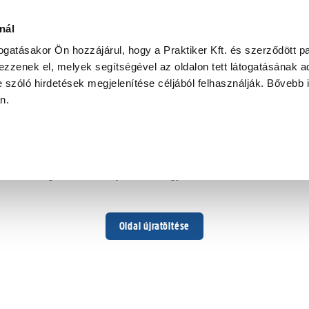
nál
togatásakor Ön hozzájárul, hogy a Praktiker Kft. és szerződött pa
zzenek el, melyek segítségével az oldalon tett látogatásának ad
 szóló hirdetések megjelenítése céljából felhasználják. Bővebb 
Hoppá ...
an.
Váratlan hiba történt
Dolgozunk a hiba javításán. Egy kis türelmet kérünk.
Oldal újratöltése