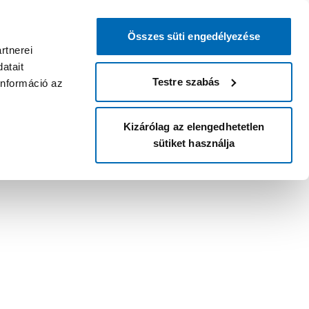
Összes süti engedélyezése
rtnerei
atait
Testre szabás
információ az
Kizárólag az elengedhetetlen
sütiket használja