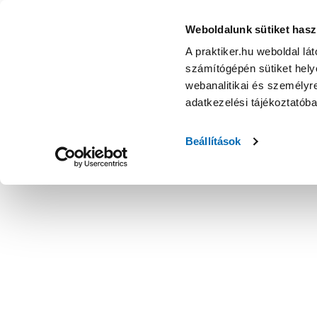
Weboldalunk sütiket hasz
A praktiker.hu weboldal lá
számítógépén sütiket helye
webanalitikai és személyre
adatkezelési tájékoztatób
Beállítások