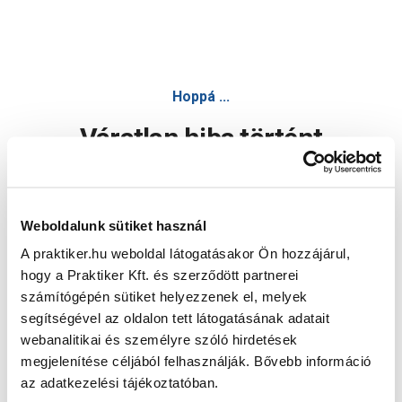
Hoppá ...
Váratlan hiba történt
Dolgozunk a hiba javításán. Egy kis türelmet kérünk.
Weboldalunk sütiket használ
A praktiker.hu weboldal látogatásakor Ön hozzájárul,
Oldal újratöltése
hogy a Praktiker Kft. és szerződött partnerei
számítógépén sütiket helyezzenek el, melyek
segítségével az oldalon tett látogatásának adatait
webanalitikai és személyre szóló hirdetések
megjelenítése céljából felhasználják. Bővebb információ
az adatkezelési tájékoztatóban.