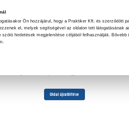
nál
togatásakor Ön hozzájárul, hogy a Praktiker Kft. és szerződött pa
zzenek el, melyek segítségével az oldalon tett látogatásának ad
 szóló hirdetések megjelenítése céljából felhasználják. Bővebb 
Hoppá ...
an.
Váratlan hiba történt
Dolgozunk a hiba javításán. Egy kis türelmet kérünk.
Oldal újratöltése