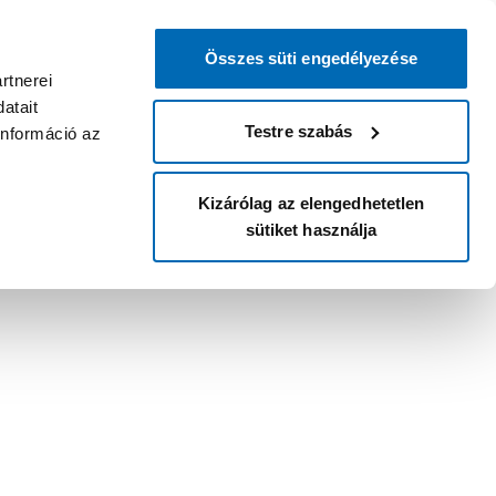
Összes süti engedélyezése
rtnerei
atait
Testre szabás
információ az
Kizárólag az elengedhetetlen
sütiket használja