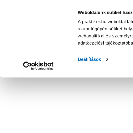
Weboldalunk sütiket hasz
A praktiker.hu weboldal lá
számítógépén sütiket helye
webanalitikai és személyre
adatkezelési tájékoztatób
Beállítások