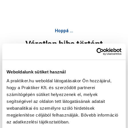
Hoppá ...
Váratlan hiba történt
Dolgozunk a hiba javításán. Egy kis türelmet kérünk.
Weboldalunk sütiket használ
A praktiker.hu weboldal látogatásakor Ön hozzájárul,
Oldal újratöltése
hogy a Praktiker Kft. és szerződött partnerei
számítógépén sütiket helyezzenek el, melyek
segítségével az oldalon tett látogatásának adatait
webanalitikai és személyre szóló hirdetések
megjelenítése céljából felhasználják. Bővebb információ
az adatkezelési tájékoztatóban.