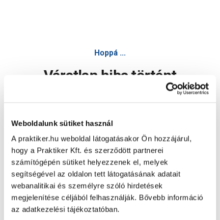
Hoppá ...
Váratlan hiba történt
Dolgozunk a hiba javításán. Egy kis türelmet kérünk.
Weboldalunk sütiket használ
A praktiker.hu weboldal látogatásakor Ön hozzájárul,
Oldal újratöltése
hogy a Praktiker Kft. és szerződött partnerei
számítógépén sütiket helyezzenek el, melyek
segítségével az oldalon tett látogatásának adatait
webanalitikai és személyre szóló hirdetések
megjelenítése céljából felhasználják. Bővebb információ
az adatkezelési tájékoztatóban.