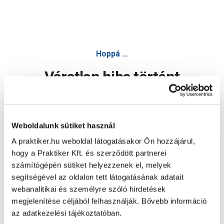
Hoppá ...
Váratlan hiba történt
Dolgozunk a hiba javításán. Egy kis türelmet kérünk.
Weboldalunk sütiket használ
A praktiker.hu weboldal látogatásakor Ön hozzájárul,
Oldal újratöltése
hogy a Praktiker Kft. és szerződött partnerei
számítógépén sütiket helyezzenek el, melyek
segítségével az oldalon tett látogatásának adatait
webanalitikai és személyre szóló hirdetések
megjelenítése céljából felhasználják. Bővebb információ
az adatkezelési tájékoztatóban.