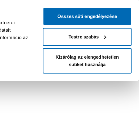
Összes süti engedélyezése
rtnerei
atait
Testre szabás
információ az
Kizárólag az elengedhetetlen
sütiket használja