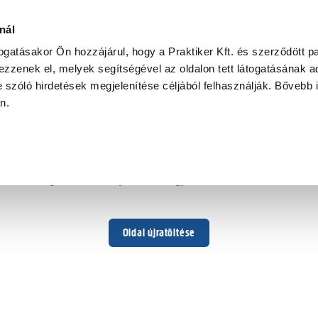
nál
togatásakor Ön hozzájárul, hogy a Praktiker Kft. és szerződött pa
zzenek el, melyek segítségével az oldalon tett látogatásának ad
 szóló hirdetések megjelenítése céljából felhasználják. Bővebb 
Hoppá ...
an.
Váratlan hiba történt
Dolgozunk a hiba javításán. Egy kis türelmet kérünk.
Oldal újratöltése