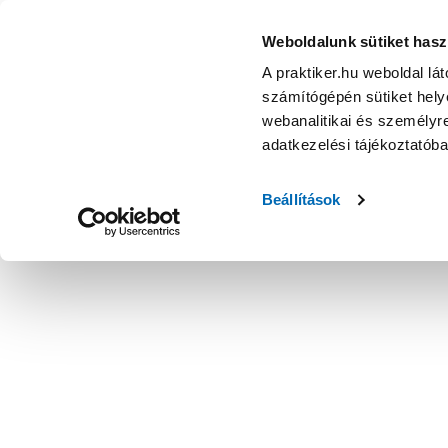
Weboldalunk sütiket hasz
A praktiker.hu weboldal lá
számítógépén sütiket helye
webanalitikai és személyre
adatkezelési tájékoztatób
Beállítások