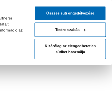
Összes süti engedélyezése
rtnerei
atait
Testre szabás
információ az
Kizárólag az elengedhetetlen
sütiket használja