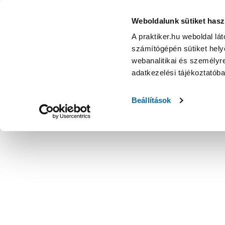
Weboldalunk sütiket hasz
A praktiker.hu weboldal lá
számítógépén sütiket helye
webanalitikai és személyre
adatkezelési tájékoztatób
Beállítások