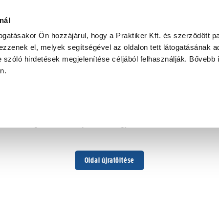
nál
togatásakor Ön hozzájárul, hogy a Praktiker Kft. és szerződött pa
zzenek el, melyek segítségével az oldalon tett látogatásának ad
 szóló hirdetések megjelenítése céljából felhasználják. Bővebb 
Hoppá ...
an.
Váratlan hiba történt
Dolgozunk a hiba javításán. Egy kis türelmet kérünk.
Oldal újratöltése