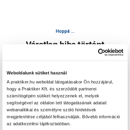
Hoppá ...
Váratlan hiba történt
Dolgozunk a hiba javításán. Egy kis türelmet kérünk.
Weboldalunk sütiket használ
A praktiker.hu weboldal látogatásakor Ön hozzájárul,
Oldal újratöltése
hogy a Praktiker Kft. és szerződött partnerei
számítógépén sütiket helyezzenek el, melyek
segítségével az oldalon tett látogatásának adatait
webanalitikai és személyre szóló hirdetések
megjelenítése céljából felhasználják. Bővebb információ
az adatkezelési tájékoztatóban.