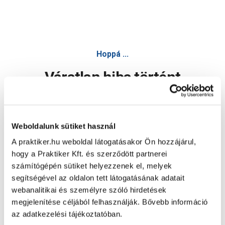
Hoppá ...
Váratlan hiba történt
Dolgozunk a hiba javításán. Egy kis türelmet kérünk.
Weboldalunk sütiket használ
A praktiker.hu weboldal látogatásakor Ön hozzájárul,
Oldal újratöltése
hogy a Praktiker Kft. és szerződött partnerei
számítógépén sütiket helyezzenek el, melyek
segítségével az oldalon tett látogatásának adatait
webanalitikai és személyre szóló hirdetések
megjelenítése céljából felhasználják. Bővebb információ
az adatkezelési tájékoztatóban.