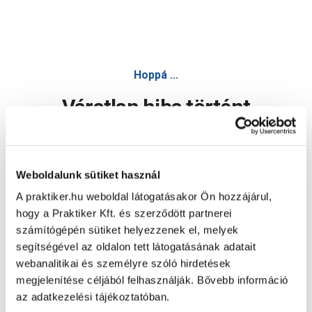
Hoppá ...
Váratlan hiba történt
Dolgozunk a hiba javításán. Egy kis türelmet kérünk.
Weboldalunk sütiket használ
A praktiker.hu weboldal látogatásakor Ön hozzájárul,
Oldal újratöltése
hogy a Praktiker Kft. és szerződött partnerei
számítógépén sütiket helyezzenek el, melyek
segítségével az oldalon tett látogatásának adatait
webanalitikai és személyre szóló hirdetések
megjelenítése céljából felhasználják. Bővebb információ
az adatkezelési tájékoztatóban.