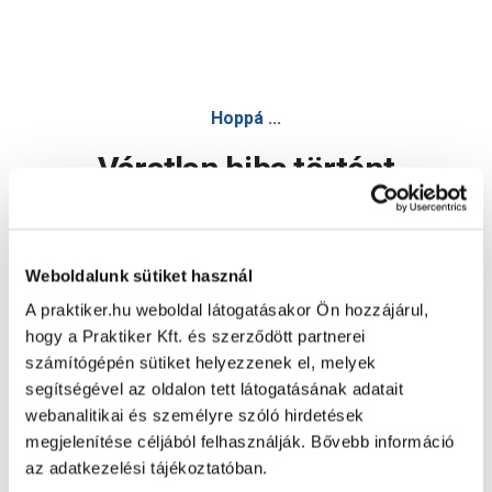
Hoppá ...
Váratlan hiba történt
Dolgozunk a hiba javításán. Egy kis türelmet kérünk.
Weboldalunk sütiket használ
A praktiker.hu weboldal látogatásakor Ön hozzájárul,
Oldal újratöltése
hogy a Praktiker Kft. és szerződött partnerei
számítógépén sütiket helyezzenek el, melyek
segítségével az oldalon tett látogatásának adatait
webanalitikai és személyre szóló hirdetések
megjelenítése céljából felhasználják. Bővebb információ
az adatkezelési tájékoztatóban.