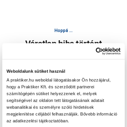
Hoppá ...
Váratlan hiba történt
Dolgozunk a hiba javításán. Egy kis türelmet kérünk.
Weboldalunk sütiket használ
A praktiker.hu weboldal látogatásakor Ön hozzájárul,
Oldal újratöltése
hogy a Praktiker Kft. és szerződött partnerei
számítógépén sütiket helyezzenek el, melyek
segítségével az oldalon tett látogatásának adatait
webanalitikai és személyre szóló hirdetések
megjelenítése céljából felhasználják. Bővebb információ
az adatkezelési tájékoztatóban.