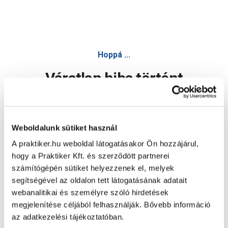
Hoppá ...
Váratlan hiba történt
Dolgozunk a hiba javításán. Egy kis türelmet kérünk.
Weboldalunk sütiket használ
A praktiker.hu weboldal látogatásakor Ön hozzájárul,
Oldal újratöltése
hogy a Praktiker Kft. és szerződött partnerei
számítógépén sütiket helyezzenek el, melyek
segítségével az oldalon tett látogatásának adatait
webanalitikai és személyre szóló hirdetések
megjelenítése céljából felhasználják. Bővebb információ
az adatkezelési tájékoztatóban.