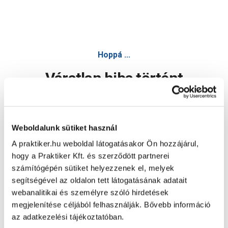
Hoppá ...
Váratlan hiba történt
Dolgozunk a hiba javításán. Egy kis türelmet kérünk.
Weboldalunk sütiket használ
A praktiker.hu weboldal látogatásakor Ön hozzájárul,
Oldal újratöltése
hogy a Praktiker Kft. és szerződött partnerei
számítógépén sütiket helyezzenek el, melyek
segítségével az oldalon tett látogatásának adatait
webanalitikai és személyre szóló hirdetések
megjelenítése céljából felhasználják. Bővebb információ
az adatkezelési tájékoztatóban.