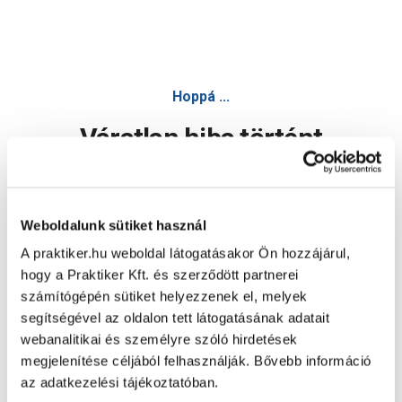
Hoppá ...
Váratlan hiba történt
Dolgozunk a hiba javításán. Egy kis türelmet kérünk.
Weboldalunk sütiket használ
A praktiker.hu weboldal látogatásakor Ön hozzájárul,
Oldal újratöltése
hogy a Praktiker Kft. és szerződött partnerei
számítógépén sütiket helyezzenek el, melyek
segítségével az oldalon tett látogatásának adatait
webanalitikai és személyre szóló hirdetések
megjelenítése céljából felhasználják. Bővebb információ
az adatkezelési tájékoztatóban.