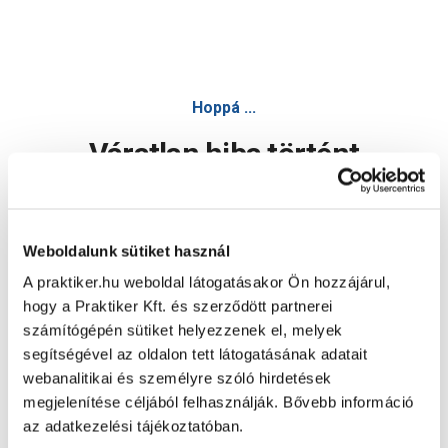
Hoppá ...
Váratlan hiba történt
Dolgozunk a hiba javításán. Egy kis türelmet kérünk.
Weboldalunk sütiket használ
A praktiker.hu weboldal látogatásakor Ön hozzájárul,
Oldal újratöltése
hogy a Praktiker Kft. és szerződött partnerei
számítógépén sütiket helyezzenek el, melyek
segítségével az oldalon tett látogatásának adatait
webanalitikai és személyre szóló hirdetések
megjelenítése céljából felhasználják. Bővebb információ
az adatkezelési tájékoztatóban.