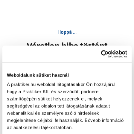
Hoppá ...
Váratlan hiba történt
Dolgozunk a hiba javításán. Egy kis türelmet kérünk.
Weboldalunk sütiket használ
A praktiker.hu weboldal látogatásakor Ön hozzájárul,
Oldal újratöltése
hogy a Praktiker Kft. és szerződött partnerei
számítógépén sütiket helyezzenek el, melyek
segítségével az oldalon tett látogatásának adatait
webanalitikai és személyre szóló hirdetések
megjelenítése céljából felhasználják. Bővebb információ
az adatkezelési tájékoztatóban.