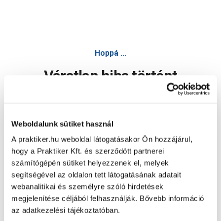
Hoppá ...
Váratlan hiba történt
Dolgozunk a hiba javításán. Egy kis türelmet kérünk.
Weboldalunk sütiket használ
A praktiker.hu weboldal látogatásakor Ön hozzájárul,
Oldal újratöltése
hogy a Praktiker Kft. és szerződött partnerei
számítógépén sütiket helyezzenek el, melyek
segítségével az oldalon tett látogatásának adatait
webanalitikai és személyre szóló hirdetések
megjelenítése céljából felhasználják. Bővebb információ
az adatkezelési tájékoztatóban.