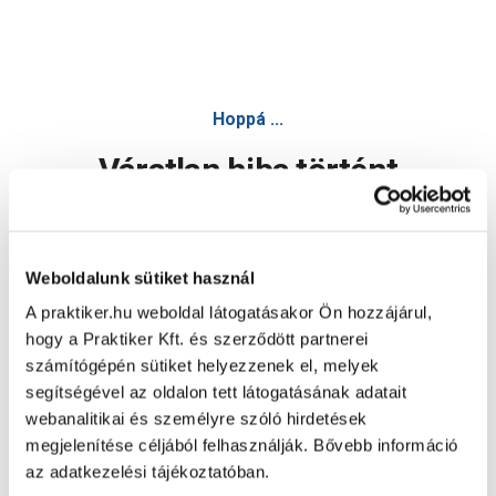
Hoppá ...
Váratlan hiba történt
Dolgozunk a hiba javításán. Egy kis türelmet kérünk.
Weboldalunk sütiket használ
A praktiker.hu weboldal látogatásakor Ön hozzájárul,
Oldal újratöltése
hogy a Praktiker Kft. és szerződött partnerei
számítógépén sütiket helyezzenek el, melyek
segítségével az oldalon tett látogatásának adatait
webanalitikai és személyre szóló hirdetések
megjelenítése céljából felhasználják. Bővebb információ
az adatkezelési tájékoztatóban.