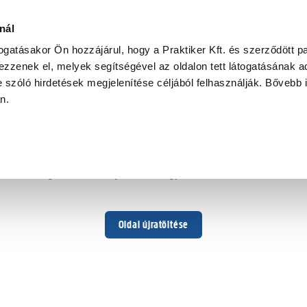
nál
togatásakor Ön hozzájárul, hogy a Praktiker Kft. és szerződött pa
zzenek el, melyek segítségével az oldalon tett látogatásának ad
 szóló hirdetések megjelenítése céljából felhasználják. Bővebb 
Hoppá ...
an.
Váratlan hiba történt
Dolgozunk a hiba javításán. Egy kis türelmet kérünk.
Oldal újratöltése