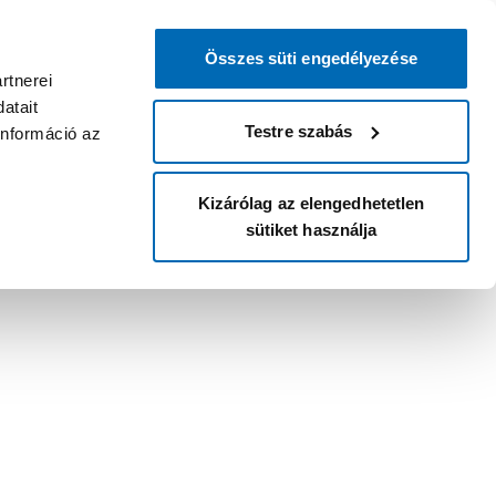
Összes süti engedélyezése
rtnerei
atait
Testre szabás
információ az
Kizárólag az elengedhetetlen
sütiket használja