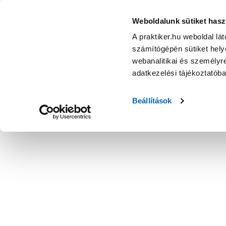
Weboldalunk sütiket hasz
A praktiker.hu weboldal lá
számítógépén sütiket helye
webanalitikai és személyre
adatkezelési tájékoztatób
Beállítások