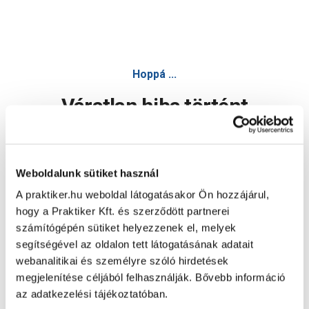
Hoppá ...
Váratlan hiba történt
Dolgozunk a hiba javításán. Egy kis türelmet kérünk.
Weboldalunk sütiket használ
A praktiker.hu weboldal látogatásakor Ön hozzájárul,
Oldal újratöltése
hogy a Praktiker Kft. és szerződött partnerei
számítógépén sütiket helyezzenek el, melyek
segítségével az oldalon tett látogatásának adatait
webanalitikai és személyre szóló hirdetések
megjelenítése céljából felhasználják. Bővebb információ
az adatkezelési tájékoztatóban.