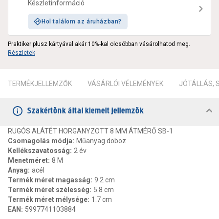
Készletinformáció
Hol találom az áruházban?
Praktiker plusz kártyával akár 10%-kal olcsóbban vásárolhatod meg.
Részletek
TERMÉKJELLEMZŐK
VÁSÁRLÓI VÉLEMÉNYEK
JÓTÁLLÁS,
Szakértőnk által kiemelt jellemzők
RUGÓS ALÁTÉT HORGANYZOTT 8 MM ÁTMÉRŐ SB-1
Csomagolás módja
:
Műanyag doboz
Kellékszavatosság
:
2 év
Menetméret
:
8 M
Anyag
:
acél
Termék méret magasság
:
9.2 cm
Termék méret szélesség
:
5.8 cm
Termék méret mélysége
:
1.7 cm
EAN
:
5997741103884