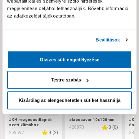
webanalitikai és személyre szóló hirdetések
Hibát találtál az oldalon vagy a termék leírásában?
megjelenítése céljából felhasználják. Bővebb információ
Kérjük jelezd nekünk!
az adatkezelési tájékoztatóban.
Neked ajánljuk!
Beállítások
Összes süti engedélyezése
Testre szabás
Kizárólag az elengedhetetlen sütiket használja
JKH rezgéscsillapító
alapcsavar 10x120mm
JKH 
szett klímához
8mm,
0
(
0
)
426870
4
(
2
)
259597
381