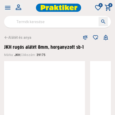
0
0
Alátét és anya
JKH rugós alátét 8mm, horganyzott sb-1
Márka
:
JKH
|
Cikkszám
:
39175