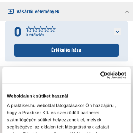
Vásárlói vélemények
0
0
értékelés
Értékelés írása
Jótállás, szavatosság
Csomagolási és súly információk
Weboldalunk sütiket használ
A praktiker.hu weboldal látogatásakor Ön hozzájárul,
hogy a Praktiker Kft. és szerződött partnerei
Dokumentumok, felelős személy
számítógépén sütiket helyezzenek el, melyek
segítségével az oldalon tett látogatásának adatait