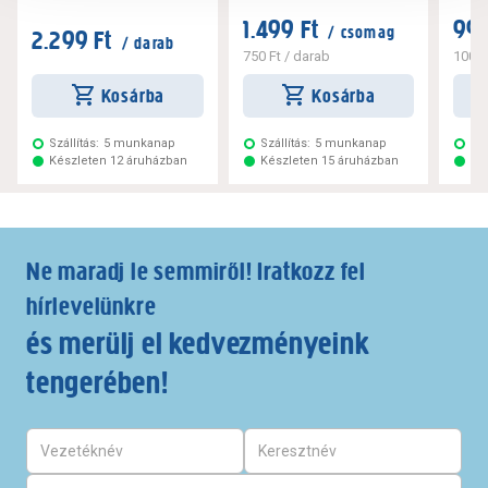
1.499 Ft
999
/ csomag
2.299 Ft
/ darab
750 Ft
/ darab
100 F
Kosárba
Kosárba
Szállítás:
5 munkanap
Szállítás:
5 munkanap
Szá
Készleten 12 áruházban
Készleten 15 áruházban
Ké
Ne maradj le semmiről! Iratkozz fel
hírlevelünkre
és merülj el kedvezményeink
tengerében!