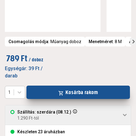
Csomagolás módja
:
Műanyag doboz
Menetméret
:
8 M
An
789 Ft
/ doboz
Egységár:
39 Ft
/
darab
Kosárba rakom
1
Szállítás: szerdára (08.12.)
1.290 Ft-tól
Készleten 23 áruházban