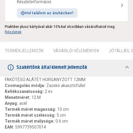
Készletinformáció
Hol találom az áruházban?
Praktiker plusz kártyával akár 10%-kal olcsóbban vásárolhatod meg.
Részletek
TERMÉKJELLEMZŐK
VÁSÁRLÓI VÉLEMÉNYEK
JÓTÁLLÁS,
Szakértőnk által kiemelt jellemzők
FAKÖTÉSŰ ALÁTÉT HORGANYZOTT 12MM
Csomagolás módja
:
Zacskó akasztófüllel
Kellékszavatosság
:
2 év
Menetméret
:
12 M
Anyag
:
acél
Termék méret magasság
:
10 cm
Termék méret szélesség
:
5 cm
Termék méret mélysége
:
0.6 cm
EAN
:
5997739507014