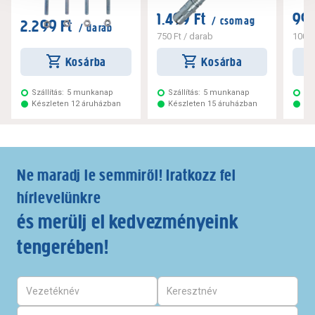
1.499 Ft
999
/ csomag
2.299 Ft
/ darab
750 Ft
/ darab
100 F
Kosárba
Kosárba
Szállítás:
5 munkanap
Szállítás:
5 munkanap
Szá
Készleten 12 áruházban
Készleten 15 áruházban
Ké
Ne maradj le semmiről! Iratkozz fel
hírlevelünkre
és merülj el kedvezményeink
tengerében!