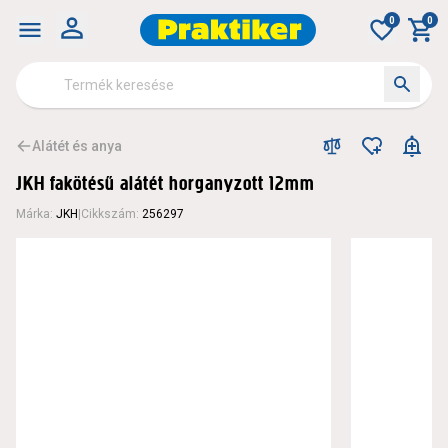
0
0
Alátét és anya
JKH fakötésű alátét horganyzott 12mm
Márka
:
JKH
|
Cikkszám
:
256297