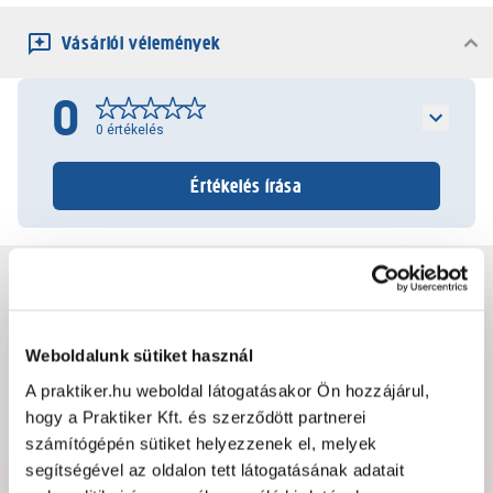
Vásárlói vélemények
0
0
értékelés
Értékelés írása
Jótállás, szavatosság
Csomagolási és súly információk
Weboldalunk sütiket használ
A praktiker.hu weboldal látogatásakor Ön hozzájárul,
hogy a Praktiker Kft. és szerződött partnerei
Dokumentumok, felelős személy
számítógépén sütiket helyezzenek el, melyek
segítségével az oldalon tett látogatásának adatait