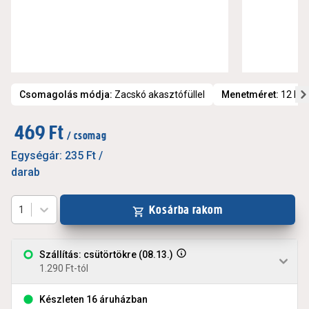
Csomagolás módja
:
Zacskó akasztófüllel
Menetméret
:
12 M
469 Ft
/ csomag
Egységár:
235 Ft
/
darab
Kosárba rakom
1
Szállítás: csütörtökre (08.13.)
1.290 Ft-tól
Készleten 16 áruházban