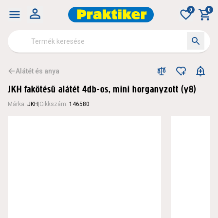
0
0
Alátét és anya
JKH fakötésű alátét 4db-os, mini horganyzott (y8)
Márka
:
JKH
|
Cikkszám
:
146580