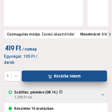
Csomagolás módja
:
Zacskó akasztófüllel
Menetméret
:
8 M
419 Ft
/ csomag
Egységár:
105 Ft
/
darab
Kosárba rakom
1
Szállítás: péntekre (08.14.)
1.290 Ft-tól
Készleten 16 áruházban