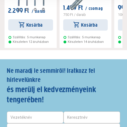
1.499 Ft
999
/ csomag
2.299 Ft
/ darab
750 Ft
/ darab
100 F
Kosárba
Kosárba
Szállítás:
5 munkanap
Szállítás:
5 munkanap
Szá
Készleten 12 áruházban
Készleten 14 áruházban
Ké
Ne maradj le semmiről! Iratkozz fel
hírlevelünkre
és merülj el kedvezményeink
tengerében!