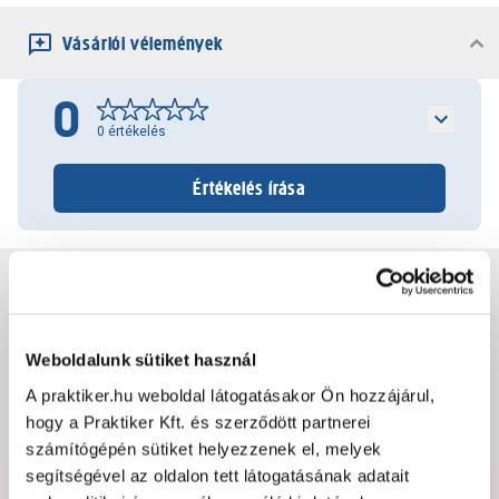
Vásárlói vélemények
0
0
értékelés
Értékelés írása
Jótállás, szavatosság
Csomagolási és súly információk
Weboldalunk sütiket használ
A praktiker.hu weboldal látogatásakor Ön hozzájárul,
hogy a Praktiker Kft. és szerződött partnerei
Dokumentumok, felelős személy
számítógépén sütiket helyezzenek el, melyek
segítségével az oldalon tett látogatásának adatait