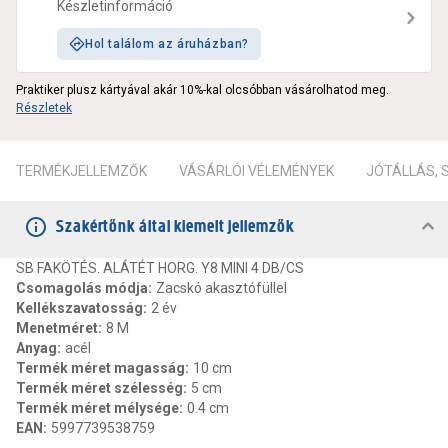
Készletinformáció
Hol találom az áruházban?
Praktiker plusz kártyával akár 10%-kal olcsóbban vásárolhatod meg.
Részletek
TERMÉKJELLEMZŐK
VÁSÁRLÓI VÉLEMÉNYEK
JÓTÁLLÁS,
Szakértőnk által kiemelt jellemzők
SB FAKÖTÉS. ALÁTÉT HORG. Y8 MINI 4 DB/CS
Csomagolás módja
:
Zacskó akasztófüllel
Kellékszavatosság
:
2 év
Menetméret
:
8 M
Anyag
:
acél
Termék méret magasság
:
10 cm
Termék méret szélesség
:
5 cm
Termék méret mélysége
:
0.4 cm
EAN
:
5997739538759