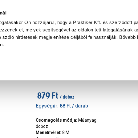
Ke
nál
togatásakor Ön hozzájárul, hogy a Praktiker Kft. és szerződött pa
zzenek el, melyek segítségével az oldalon tett látogatásának ad
Praktiker Professional
Szakiajánló
Ügyintézés és Információ
 szóló hirdetések megjelenítése céljából felhasználják. Bővebb 
an.
anya
JKH beütős anya 8mm, horgany
Márka
:
JKH
|
Cikkszám
:
139451
879 Ft
/ doboz
Egységár:
88 Ft
/ darab
Csomagolás módja
:
Műanyag
doboz
Menetméret
:
8 M