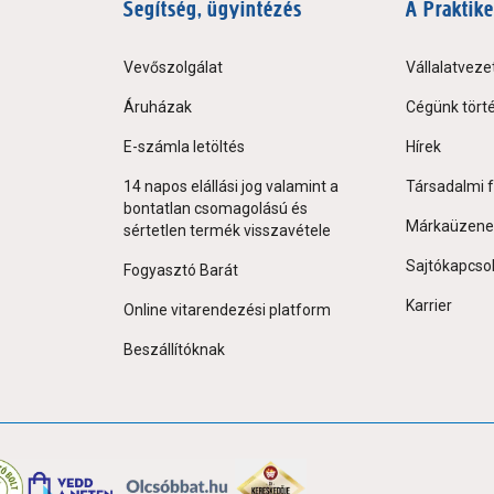
Segítség, ügyintézés
A Praktike
Vevőszolgálat
Vállalatveze
Áruházak
Cégünk tört
E-számla letöltés
Hírek
14 napos elállási jog valamint a
Társadalmi f
bontatlan csomagolású és
Márkaüzene
sértetlen termék visszavétele
Sajtókapcso
Fogyasztó Barát
Karrier
Online vitarendezési platform
Beszállítóknak