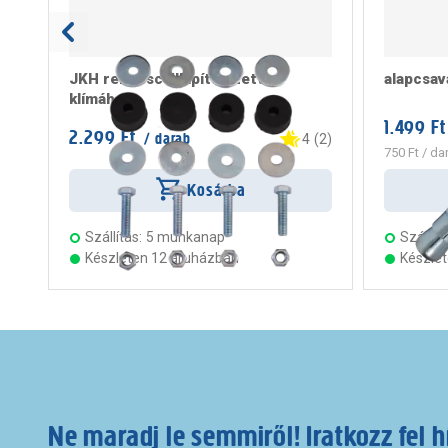
JKH rezgéscsillapító szett
alapcsa
klímához
1.499 Ft
2.299 Ft
/ darab
4
(
2
)
750 Ft
/ da
Kosárba
Szállítás:
5 munkanap
Szállítá
Készleten 12 áruházban
Készle
Ne maradj le semmiről! Iratkozz fel h