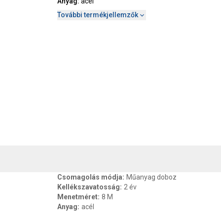
Anyag
:
acél
További termékjellemzők
, SZAVATOSSÁG
CSOMAGOLÁSI ÉS SÚLY INFORMÁCIÓK
DOKU
Csomagolás módja
:
Műanyag doboz
Kellékszavatosság
:
2 év
Menetméret
:
8 M
Anyag
:
acél