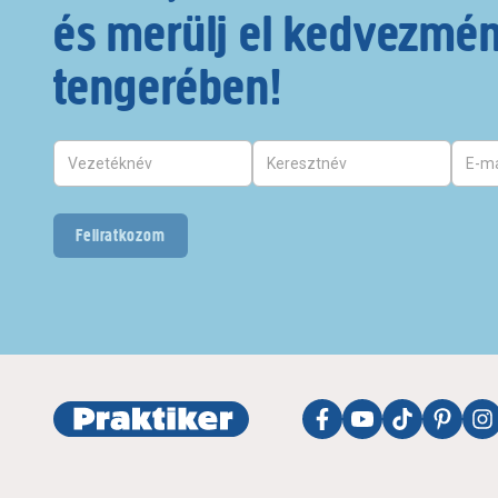
és merülj el kedvezmé
tengerében!
Feliratkozom