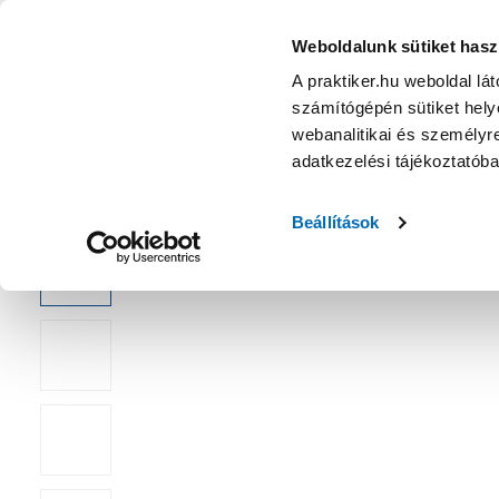
KATEGÓRIÁK
Weboldalunk sütiket hasz
A praktiker.hu weboldal lá
számítógépén sütiket helye
Ajánlatok
Márkanagykövet
Nyereményjáték
webanalitikai és személyre
adatkezelési tájékoztatób
Kezdőoldal
Építés, felújítás
Csavar, Zár, Vasalat
Alátét és 
Beállítások