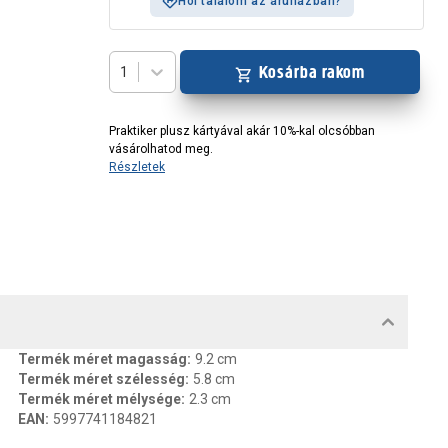
Hol találom az áruházban?
Kosárba rakom
1
Praktiker plusz kártyával akár 10%-kal olcsóbban
vásárolhatod meg.
Részletek
MENTUMOK, FELELŐS SZEMÉLY
Termék méret magasság
:
9.2 cm
Termék méret szélesség
:
5.8 cm
Termék méret mélysége
:
2.3 cm
EAN
:
5997741184821