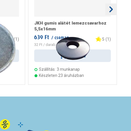
JKH gumis alátét lemezcsavarhoz
JK
5,5x16mm
4
639 Ft
55
/ csomag
5
(
1
)
5
(
1
)
32 Ft
/ darab
28 
Kosárba
Szállítás:
3 munkanap
Készleten 23 áruházban