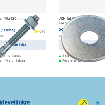
var 10x120mm
JKH fakötésű alátét 8mm,
horganyzott sb-1
999 Ft
/ csomag
/ doboz
0
(
0
)
rab
100 Ft
/ darab
Kosárba
Kosárba
s:
5 munkanap
Szállítás:
5 munkanap
ten 14 áruházban
Készleten 23 áruházban
írlevelünkre