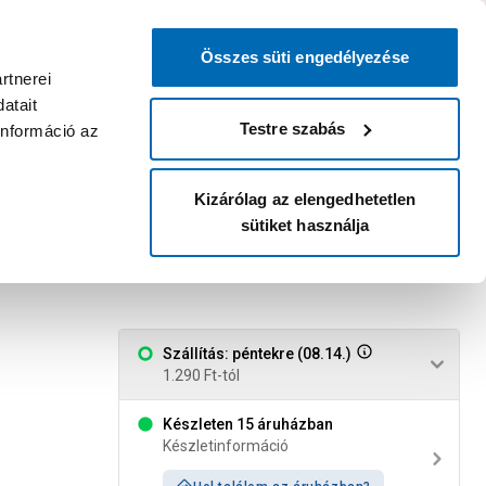
0
0
dvenc áruházam
:
Miért érdemes
Kérlek válassz
bejelentkezni?
Összes süti engedélyezése
Belépés
Listáim
Kosár
rtnerei
atait
Legyél Praktiker Plusz tag!
Áruházak és szolgáltatások
Karrier
Testre szabás
információ az
Kizárólag az elengedhetetlen
sütiket használja
zott sb-2
Szállítás: péntekre (08.14.)
1.290 Ft-tól
Készleten 15 áruházban
Készletinformáció