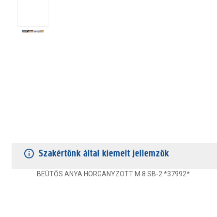
TERMÉKJELLEMZŐK
VÁSÁRLÓI VÉLEMÉNYEK
JÓTÁLLÁS
Szakértőnk által kiemelt jellemzők
BEÜTŐS ANYA HORGANYZOTT M 8 SB-2 *37992*