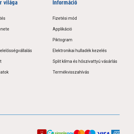
r világa
Információ
tés
Fizetési mód
énete
Applikáció
Piktogram
elelősségvállalás
Elektronikai hulladék kezelés
t
Split klíma és hőszivattyú vásárlás
latok
Termékvisszahívás