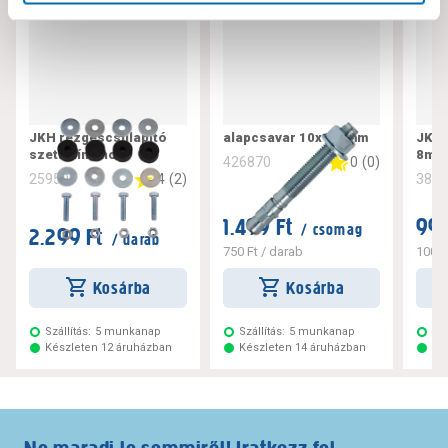
JKH rezgéscsillapító
alapcsavar 10x120mm
JKH 
szett klímához
8mm,
0
(
0
)
426870
4
(
2
)
259597
381
1.499 Ft
999
/ csomag
2.299 Ft
/ darab
750 Ft
/ darab
100 F
Kosárba
Kosárba
Szállítás:
5 munkanap
Szállítás:
5 munkanap
Szá
Készleten 12 áruházban
Készleten 14 áruházban
Ké