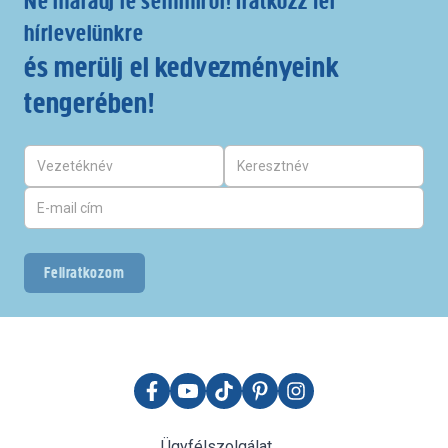
Ne maradj le semmiről! Iratkozz fel
hírlevelünkre
és merülj el kedvezményeink
tengerében!
Feliratkozom
Ügyfélszolgálat