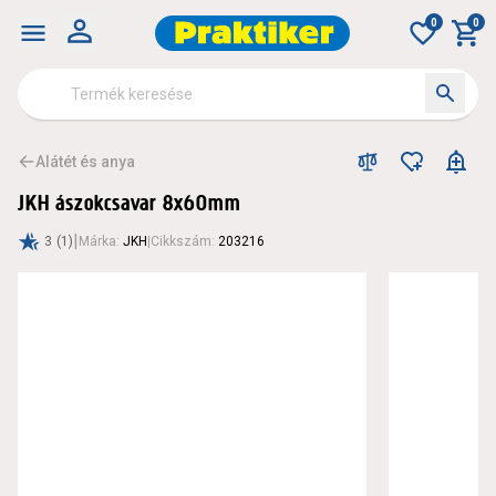
0
0
Alátét és anya
JKH ászokcsavar 8x60mm
|
3
(1)
Márka
:
JKH
|
Cikkszám
:
203216