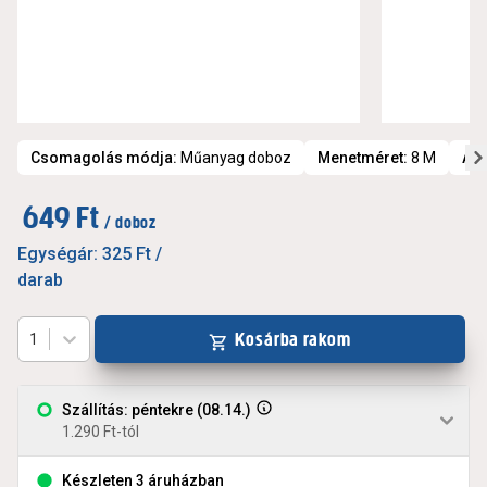
Csomagolás módja
:
Műanyag doboz
Menetméret
:
8 M
An
649 Ft
/ doboz
Egységár:
325 Ft
/
darab
Kosárba rakom
1
Szállítás: péntekre (08.14.)
1.290 Ft-tól
Készleten 3 áruházban