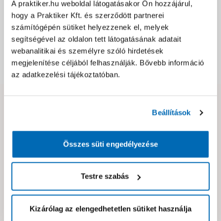
Jótállás, szavatosság
A praktiker.hu weboldal látogatásakor Ön hozzájárul,
hogy a Praktiker Kft. és szerződött partnerei
számítógépén sütiket helyezzenek el, melyek
Csomagolási és súly információk
segítségével az oldalon tett látogatásának adatait
webanalitikai és személyre szóló hirdetések
megjelenítése céljából felhasználják. Bővebb információ
Dokumentumok, felelős személy
az adatkezelési tájékoztatóban.
Hibát találtál az oldalon vagy a termék leírásában?
Beállítások
Kérjük jelezd nekünk!
Összes süti engedélyezése
Neked ajánljuk!
Testre szabás
Kizárólag az elengedhetetlen sütiket használja