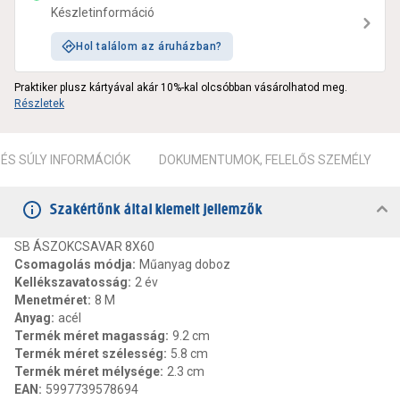
Készletinformáció
Hol találom az áruházban?
Praktiker plusz kártyával akár 10%-kal olcsóbban vásárolhatod meg.
Részletek
ÉS SÚLY INFORMÁCIÓK
DOKUMENTUMOK, FELELŐS SZEMÉLY
Szakértőnk által kiemelt jellemzők
SB ÁSZOKCSAVAR 8X60
Csomagolás módja
:
Műanyag doboz
Kellékszavatosság
:
2 év
Menetméret
:
8 M
Anyag
:
acél
Termék méret magasság
:
9.2 cm
Termék méret szélesség
:
5.8 cm
Termék méret mélysége
:
2.3 cm
EAN
:
5997739578694