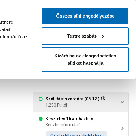
0
0
dvenc áruházam
:
Miért érdemes
Kérlek válassz
bejelentkezni?
Összes süti engedélyezése
Belépés
Listáim
Kosár
rtnerei
atait
Legyél Praktiker Plusz tag!
Áruházak és szolgáltatások
Karrier
Testre szabás
információ az
Kizárólag az elengedhetetlen
sütiket használja
Szállítás: szerdára (08.12.)
1.290 Ft-tól
Készleten 16 áruházban
Készletinformáció