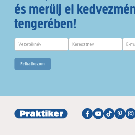
és merülj el kedvezmé
tengerében!
Feliratkozom