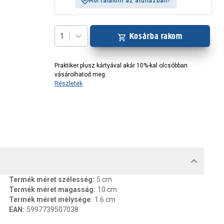
Hol találom az áruházban?
Kosárba rakom
1
Praktiker plusz kártyával akár 10%-kal olcsóbban
vásárolhatod meg.
Részletek
MENTUMOK, FELELŐS SZEMÉLY
Termék méret szélesség
:
5 cm
Termék méret magasság
:
10 cm
Termék méret mélysége
:
1.6 cm
EAN
:
5997739507038