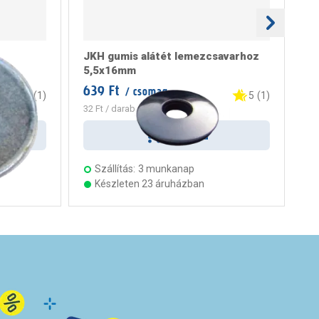
JKH gumis alátét lemezcsavarhoz
JK
5,5x16mm
4
639 Ft
55
/ csomag
5
(
1
)
5
(
1
)
32 Ft
/ darab
28 
Kosárba
Szállítás:
3 munkanap
Készleten 23 áruházban