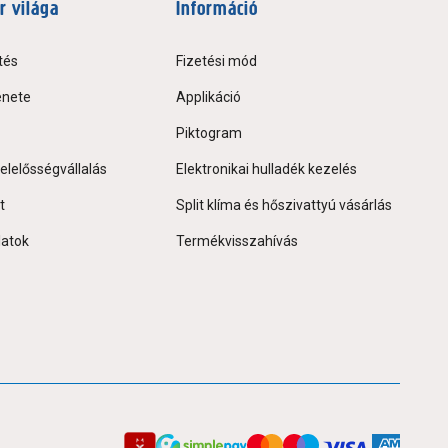
r világa
Információ
tés
Fizetési mód
énete
Applikáció
Piktogram
elelősségvállalás
Elektronikai hulladék kezelés
t
Split klíma és hőszivattyú vásárlás
latok
Termékvisszahívás