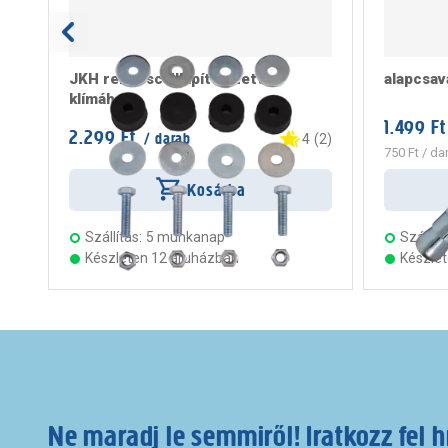
JKH rezgéscsillapító szett
alapcsa
klímához
1.499 Ft
2.299 Ft
/ darab
4
(
2
)
750 Ft
/ da
Kosárba
Szállítás:
5 munkanap
Szállítá
Készleten 12 áruházban
Készle
Ne maradj le semmiről! Iratkozz fel h