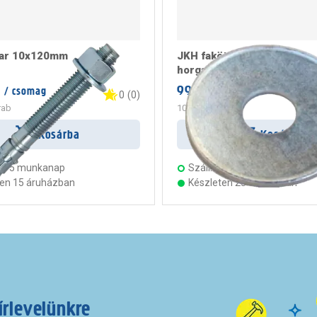
var 10x120mm
JKH fakötésű alátét 8mm,
horganyzott sb-1
999 Ft
/ csomag
/ doboz
0
(
0
)
rab
100 Ft
/ darab
Kosárba
Kosárba
s:
5 munkanap
Szállítás:
5 munkanap
ten 15 áruházban
Készleten 23 áruházban
írlevelünkre