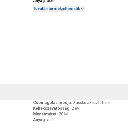
Anyag
:
acél
További termékjellemzők
, SZAVATOSSÁG
CSOMAGOLÁSI ÉS SÚLY INFORMÁCIÓK
DOKU
Csomagolás módja
:
Zacskó akasztófüllel
Kellékszavatosság
:
2 év
Menetméret
:
20 M
Anyag
:
acél