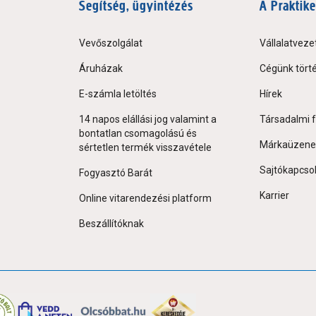
Segítség, ügyintézés
A Praktike
Vevőszolgálat
Vállalatveze
Áruházak
Cégünk tört
E-számla letöltés
Hírek
14 napos elállási jog valamint a
Társadalmi f
bontatlan csomagolású és
Márkaüzene
sértetlen termék visszavétele
Sajtókapcso
Fogyasztó Barát
Karrier
Online vitarendezési platform
Beszállítóknak