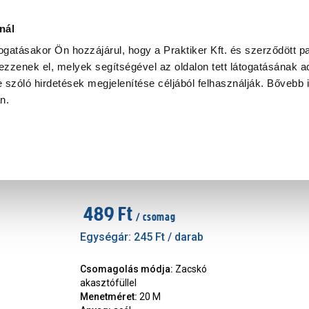
Ke
nál
togatásakor Ön hozzájárul, hogy a Praktiker Kft. és szerződött pa
zzenek el, melyek segítségével az oldalon tett látogatásának ad
Praktiker Professional
Szakiajánló
Ügyintézés és Információ
 szóló hirdetések megjelenítése céljából felhasználják. Bővebb 
an.
anya
JKH anya horganyzott m20
Márka
:
JKH
|
Cikkszám
:
256287
489 Ft
/ csomag
Egységár:
245 Ft
/ darab
Csomagolás módja
:
Zacskó
akasztófüllel
Menetméret
:
20 M