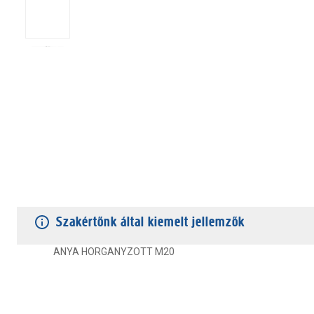
TERMÉKJELLEMZŐK
VÁSÁRLÓI VÉLEMÉNYEK
JÓTÁLLÁS
Szakértőnk által kiemelt jellemzők
ANYA HORGANYZOTT M20