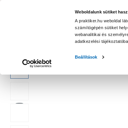
KATEGÓRIÁK
Weboldalunk sütiket hasz
A praktiker.hu weboldal lá
számítógépén sütiket helye
Ajánlatok
Márkanagykövet
Nyereményjáték
webanalitikai és személyre
adatkezelési tájékoztatób
Kezdőoldal
Építés, felújítás
Csavar, Zár, Vasalat
Alátét és 
Beállítások