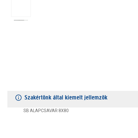
TERMÉKJELLEMZŐK
VÁSÁRLÓI VÉLEMÉNYEK
JÓTÁLLÁS
Szakértőnk által kiemelt jellemzők
SB ALAPCSAVAR 8X80