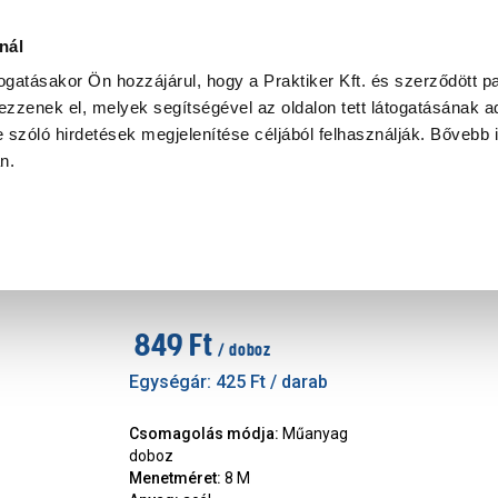
Ke
nál
togatásakor Ön hozzájárul, hogy a Praktiker Kft. és szerződött pa
zzenek el, melyek segítségével az oldalon tett látogatásának ad
Praktiker Professional
Szakiajánló
Ügyintézés és Információ
 szóló hirdetések megjelenítése céljából felhasználják. Bővebb 
an.
anya
JKH alapcsavar 8x80mm
Márka
:
JKH
|
Cikkszám
:
203251
849 Ft
/ doboz
Egységár:
425 Ft
/ darab
Csomagolás módja
:
Műanyag
doboz
Menetméret
:
8 M