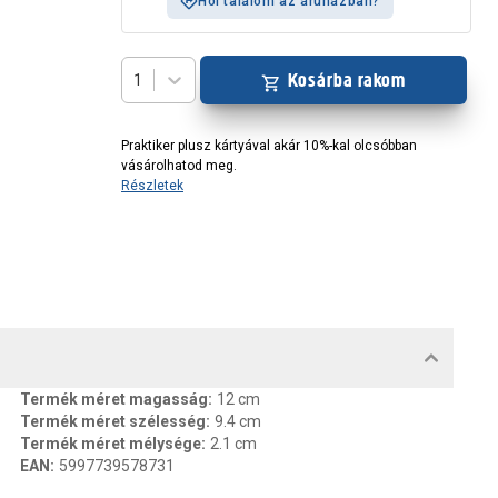
Hol találom az áruházban?
Kosárba rakom
1
Praktiker plusz kártyával akár 10%-kal olcsóbban
vásárolhatod meg.
Részletek
MENTUMOK, FELELŐS SZEMÉLY
Termék méret magasság
:
12 cm
Termék méret szélesség
:
9.4 cm
Termék méret mélysége
:
2.1 cm
EAN
:
5997739578731