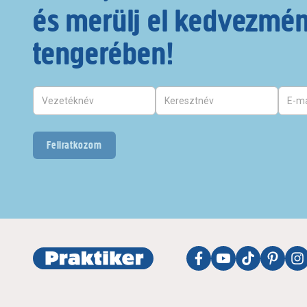
és merülj el kedvezmé
tengerében!
Feliratkozom