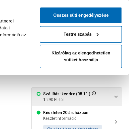
0
0
dvenc áruházam
:
Miért érdemes
Kérlek válassz
bejelentkezni?
Összes süti engedélyezése
Belépés
Listáim
Kosár
rtnerei
atait
Legyél Praktiker Plusz tag!
Áruházak és szolgáltatások
Karrier
Testre szabás
információ az
Kizárólag az elengedhetetlen
sütiket használja
Szállítás: keddre (08.11.)
1.290 Ft-tól
Készleten 20 áruházban
Készletinformáció