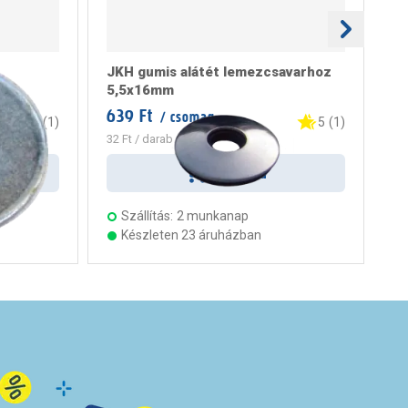
JKH gumis alátét lemezcsavarhoz
JK
5,5x16mm
4
639 Ft
55
/ csomag
5
(
1
)
5
(
1
)
32 Ft
/ darab
28 
Kosárba
Szállítás:
2 munkanap
Készleten 23 áruházban