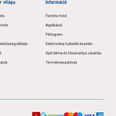
r világa
Információ
tés
Fizetési mód
énete
Applikáció
Piktogram
elelősségvállalás
Elektronikai hulladék kezelés
t
Split klíma és hőszivattyú vásárlás
latok
Termékvisszahívás