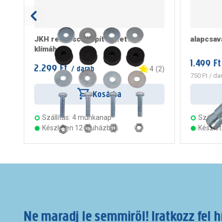
JKH rezgéscsillapító szett
alapcsa
klímához
1.499 Ft
2.299 Ft
/ darab
4
(
2
)
750 Ft
/ da
Kosárba
Szállítás:
4 munkanap
Szállítá
Készleten 12 áruházban
Készle
Ne maradj le semmiről! Iratkozz fel h