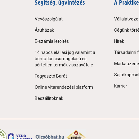
Segítség, ügyintézés
A Praktike
Vevőszolgálat
Vállalatveze
Áruházak
Cégünk tört
E-számla letöltés
Hírek
14 napos elállási jog valamint a
Társadalmi f
bontatlan csomagolású és
Márkaüzene
sértetlen termék visszavétele
Sajtókapcso
Fogyasztó Barát
Karrier
Online vitarendezési platform
Beszállítóknak