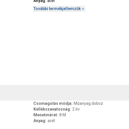
Anyag
:
acél
További termékjellemzők
, SZAVATOSSÁG
CSOMAGOLÁSI ÉS SÚLY INFORMÁCIÓK
DOKU
Csomagolás módja
:
Műanyag doboz
Kellékszavatosság
:
2 év
Menetméret
:
8 M
Anyag
:
acél