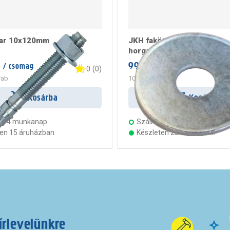
var 10x120mm
JKH fakötésű alátét 8mm,
horganyzott sb-1
999 Ft
/ csomag
/ doboz
0
(
0
)
rab
100 Ft
/ darab
Kosárba
Kosárba
s:
4 munkanap
Szállítás:
4 munkanap
ten 15 áruházban
Készleten 23 áruházban
írlevelünkre