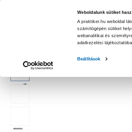
KATEGÓRIÁK
Weboldalunk sütiket hasz
A praktiker.hu weboldal lá
számítógépén sütiket helye
Ajánlatok
Márkanagykövet
Nyereményjáték
webanalitikai és személyre
adatkezelési tájékoztatób
Kezdőoldal
Építés, felújítás
Csavar, Zár, Vasalat
Alátét és 
Beállítások