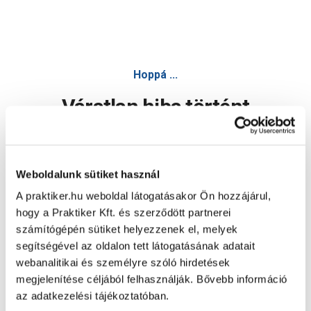
JKH csuklópánt keskeny 40 x 24 mm horganyzott - Ablakvas
Hoppá ...
Váratlan hiba történt
Dolgozunk a hiba javításán. Egy kis türelmet kérünk.
Weboldalunk sütiket használ
A praktiker.hu weboldal látogatásakor Ön hozzájárul,
Oldal újratöltése
hogy a Praktiker Kft. és szerződött partnerei
számítógépén sütiket helyezzenek el, melyek
segítségével az oldalon tett látogatásának adatait
webanalitikai és személyre szóló hirdetések
megjelenítése céljából felhasználják. Bővebb információ
az adatkezelési tájékoztatóban.