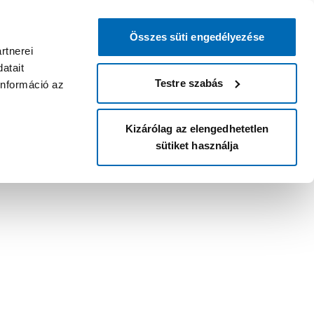
Összes süti engedélyezése
rtnerei
atait
Testre szabás
információ az
Kizárólag az elengedhetetlen
sütiket használja