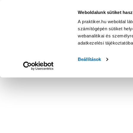
Weboldalunk sütiket hasz
A praktiker.hu weboldal lá
számítógépén sütiket helye
webanalitikai és személyre
adatkezelési tájékoztatób
Beállítások