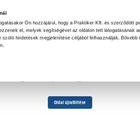
nál
togatásakor Ön hozzájárul, hogy a Praktiker Kft. és szerződött pa
zzenek el, melyek segítségével az oldalon tett látogatásának ad
 szóló hirdetések megjelenítése céljából felhasználják. Bővebb 
Hoppá ...
an.
Váratlan hiba történt
Dolgozunk a hiba javításán. Egy kis türelmet kérünk.
Oldal újratöltése