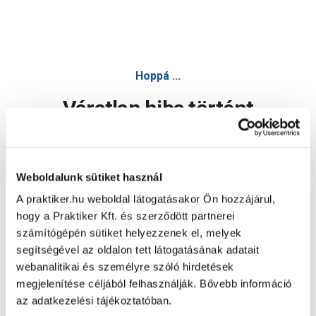
Hoppá ...
Váratlan hiba történt
Dolgozunk a hiba javításán. Egy kis türelmet kérünk.
Weboldalunk sütiket használ
A praktiker.hu weboldal látogatásakor Ön hozzájárul,
Oldal újratöltése
hogy a Praktiker Kft. és szerződött partnerei
számítógépén sütiket helyezzenek el, melyek
segítségével az oldalon tett látogatásának adatait
webanalitikai és személyre szóló hirdetések
megjelenítése céljából felhasználják. Bővebb információ
az adatkezelési tájékoztatóban.