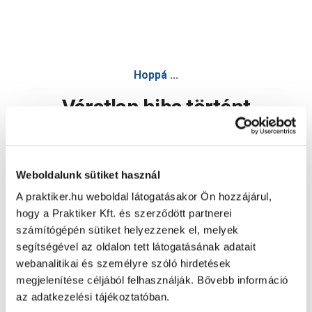
Hoppá ...
Váratlan hiba történt
Dolgozunk a hiba javításán. Egy kis türelmet kérünk.
Weboldalunk sütiket használ
A praktiker.hu weboldal látogatásakor Ön hozzájárul,
Oldal újratöltése
hogy a Praktiker Kft. és szerződött partnerei
számítógépén sütiket helyezzenek el, melyek
segítségével az oldalon tett látogatásának adatait
webanalitikai és személyre szóló hirdetések
megjelenítése céljából felhasználják. Bővebb információ
az adatkezelési tájékoztatóban.