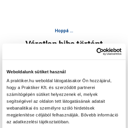
Hoppá ...
Váratlan hiba történt
Dolgozunk a hiba javításán. Egy kis türelmet kérünk.
Weboldalunk sütiket használ
A praktiker.hu weboldal látogatásakor Ön hozzájárul,
Oldal újratöltése
hogy a Praktiker Kft. és szerződött partnerei
számítógépén sütiket helyezzenek el, melyek
segítségével az oldalon tett látogatásának adatait
webanalitikai és személyre szóló hirdetések
megjelenítése céljából felhasználják. Bővebb információ
az adatkezelési tájékoztatóban.