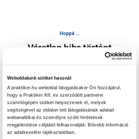
Hoppá ...
Váratlan hiba történt
Dolgozunk a hiba javításán. Egy kis türelmet kérünk.
Weboldalunk sütiket használ
A praktiker.hu weboldal látogatásakor Ön hozzájárul,
Oldal újratöltése
hogy a Praktiker Kft. és szerződött partnerei
számítógépén sütiket helyezzenek el, melyek
segítségével az oldalon tett látogatásának adatait
webanalitikai és személyre szóló hirdetések
megjelenítése céljából felhasználják. Bővebb információ
az adatkezelési tájékoztatóban.